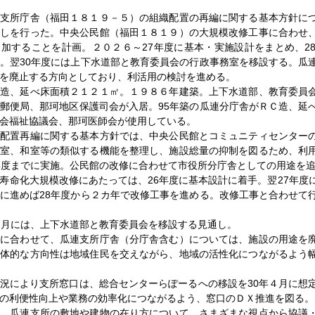
支所庁舎（福田１８１９－５）の組織配置の再編に関する基本方針に
直しを行った。中央公民館（福田１８１９）の大規模改修工事に合わせ
加することを計画。２０２６～27年度に基本・実施設計をまとめ、28
。翌30年度には上下水道部と教育委員会の行政事務室を移設する。瓜
を廃止する方向としており、利活用の検討を進める。
造、延べ床面積２１２１㎡。１９８６年建築。上下水道部、教育委員
郵便局、那珂地区保護司会が入居。95年築の瓜連分庁舎がＲＣ造、延
会福祉協議会、那珂医師会が使用している。
配置再編に関する基本方針では、中央公民館とコミュニティセンター
座室、和室等の類似する機能を整理し、施設総量の抑制を図るため、利
年度までに実施。公民館の改修に合わせて市役所分庁舎としての用途を
命化大規模改修にあたっては、26年度に基本設計に着手。翌27年度
に進めば28年度から２カ年で改修工事を進める。改修工事と合わせて
月には、上下水道部と教育委員会を移設する見通し。
に合わせて、瓜連支所庁舎（分庁舎含む）については、施設の用途を
具体的な方向性は地域住民を交えながら、地域の活性化につながるよう
況により支所窓口は、総合センターらぽーるへの移設を30年４月に想
の利便性向上や業務の効率化につながるよう、窓口のＤＸ推進を図る。
、瓜連支所の敷地や建物の在り方について、さまざまな視点から協議