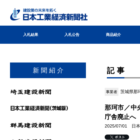
入札結果
入札公告
商品紹介
記事
新 聞 紹 介
茨城県那
事業者
那珂市／中
庁舎廃止へ
2025/07/01