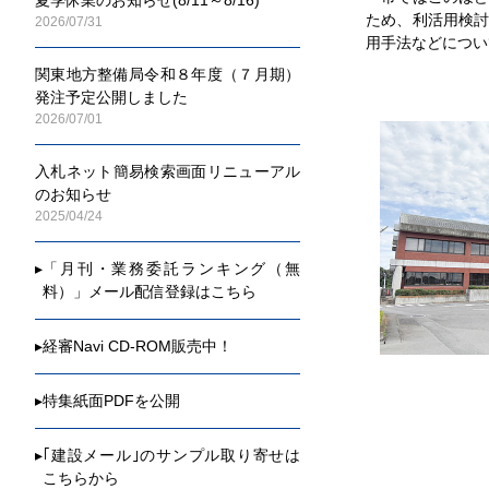
ため、利活用検
2026/07/31
用手法などについ
関東地方整備局令和８年度（７月期）
発注予定公開しました
2026/07/01
入札ネット簡易検索画面リニューアル
のお知らせ
2025/04/24
▸
「月刊・業務委託ランキング（無
料）」メール配信登録はこちら
▸
経審Navi CD-ROM販売中！
▸
特集紙面PDFを公開
▸
｢建設メール｣のサンプル取り寄せは
こちらから