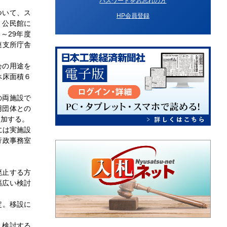
パスワードをお忘れの方
ついて、ス
HP会員登録
、公民館に
～29年度
連支所庁舎
会の用途を
べ床面積６
の両施設で
用団体との
追加する。
には実施設
行政事務室
廃止する方
幅広い検討
定。移設に
・検討する