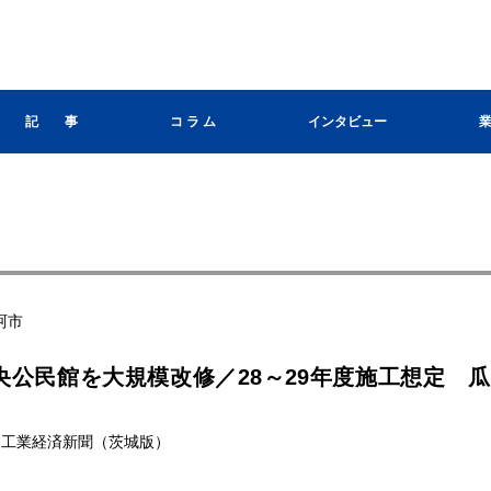
記 事
コ ラ ム
インタビュー
珂市
央公民館を大規模改修／28～29年度施工想定 
 日本工業経済新聞（茨城版）