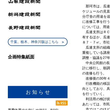
那珂市は、瓜連
ケジュールの見
分庁舎の用途を追
に改修工事を行う
については、用途
瓜連支所はＲＣ
有するほか、瓜連
千葉、栃木、神奈川版はこちら
８７・７㎡。市社
瓜連支所の組織
重複している講
企画特集紙面
調整・協議を27
中央公民館の長寿
計に移行し、順調
の改修も行う。
改修後の30年４
行政機能の移設
向としており、
お 知 ら せ
を行っていく。
利活用の検討状
あたっては、市民
市ではこのほど
夏季休業のお知らせ(8/11～8/16)