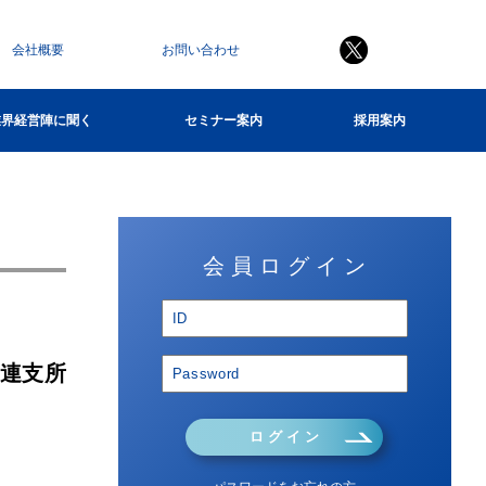
会社概要
お問い合わせ
業界経営陣に聞く
セミナー案内
採用案内
会 員 ロ グ イ ン
瓜連支所
ロ グ イ ン