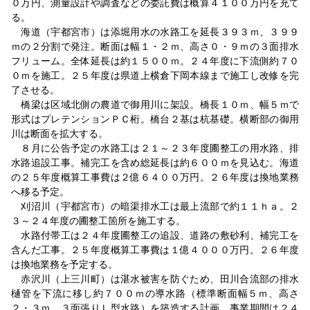
０万円、測量設計や調査などの委託費は概算４１００万円を充て
る。
海道（宇都宮市）は添堀用水の水路工を延長３９３ｍ、３９９
ｍの２分割で発注。断面は幅１・２ｍ、高さ０・９ｍの３面排水
フリューム。全体延長は約１５００ｍ。２４年度に下流側約７０
０ｍを施工。２５年度は県道上横倉下岡本線まで施工し改修を完
了させる。
橋梁は区域北側の農道で御用川に架設。橋長１０ｍ、幅５ｍで
形式はプレテンションＰＣ桁。橋台２基は杭基礎。横断部の御用
川は断面を拡大する。
８月に公告予定の水路工は２１～２３年度圃整工の用水路、排
水路追設工事。補完工を含め総延長は約６００ｍを見込む。海道
の２５年度概算工事費は２億６４００万円。２６年度は換地業務
へ移る予定。
刈沼川（宇都宮市）の暗渠排水工は最上流部で約１１ｈａ。２
３～２４年度の圃整工箇所を施工する。
水路付帯工は２４年度圃整工の追設、道路の敷砂利、補完工を
含んだ工事。２５年度概算工事費は１億４０００万円。２６年度
は換地業務を予定する。
赤沢川（上三川町）は湛水被害を防ぐため、田川合流部の排水
樋管を下流に移し約７００ｍの導水路（標準断面幅５ｍ、高さ
２・３ｍ、３面張りＬ型水路）を築造する計画。事業期間は２４