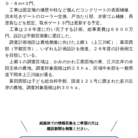
０・８ｍ×３門。
工事は固定堰の擁壁や柱など傷んだコンクリートの表面補修、
洪水吐きゲートのローラー交換、戸当たり部、水密ゴム補修、再
塗装などを想定。取水ゲート３門は更新する予定。
工事は２６年度に行い完了する計画。総事業費は６６００万
円。設計は宇都宮測量に委託した。
調査計画地区は農地整備に向けた上郷１（上三川町）、幕田西
部（宇都宮市）。いずれも計画設計を推進。２６年度の計画樹立
を目指している。
上郷１の調査区域は、かみのかわ工業団地の東、江川左岸の水
田主体の農地。調査対象面積は約２５ｈａ。区域中央部を一般県
道下岡本上三川線が通る。
幕田西部は子ども総合科学館、国道１２１号に囲まれた姿川左
岸の農地。調査対象面積は約３０ｈａ。
紙媒体での情報収集をご希望の方は
建設新聞を御覧ください。