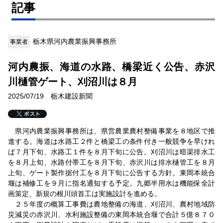
記事
栃木県河内農業振興事務所
事業者
河内農振、海道の水路、橋梁近く公告、赤沢
川樋管ゲート、刈沼川は８月
2025/07/19 栃木建設新聞
県河内農業振興事務所は、県営農業農村整備事業を８地区で推
進する。海道は水路工２件と橋梁工の条件付き一般競争を早けれ
ば７月下旬、水路工１件を８月下旬に公告。刈沼川は暗渠排水工
を８月上旬、水路付帯工を８月下旬、赤沢川は排水樋管工を８月
上旬、ゲート製作据付工を８月下旬に公告する方針。東岡本統合
堰は補修工を９月に指名通知する予定。九郷半用水は機能保全計
画策定、新規の根川頭首工は実施設計を進める。
２５年度の概算工事費は農地整備の海道、刈沼川、農村地域防
災減災の赤沢川、水利施設整備の東岡本統合堰で合計５億８７０