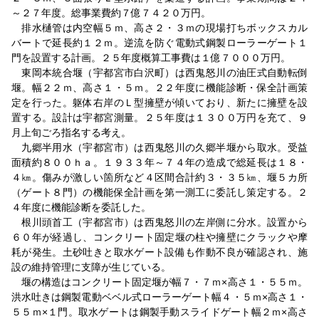
～２７年度。総事業費約７億７４２０万円。
排水樋管は内空幅５ｍ、高さ２・３ｍの現場打ちボックスカル
バートで延長約１２ｍ。逆流を防ぐ電動式鋼製ローラーゲート１
門を設置する計画。２５年度概算工事費は１億７０００万円。
東岡本統合堰（宇都宮市白沢町）は西鬼怒川の油圧式自動転倒
堰。幅２２ｍ、高さ１・５ｍ。２２年度に機能診断・保全計画策
定を行った。躯体右岸のＬ型擁壁が傾いており、新たに擁壁を設
置する。設計は宇都宮測量。２５年度は１３００万円を充て、９
月上旬ごろ指名する考え。
九郷半用水（宇都宮市）は西鬼怒川の久郷半堰から取水。受益
面積約８００ｈａ。１９３３年～７４年の造成で総延長は１８・
４㎞。傷みが激しい箇所など４区間合計約３・３５㎞、堰５カ所
（ゲート８門）の機能保全計画を第一測工に委託し策定する。２
４年度に機能診断を委託した。
根川頭首工（宇都宮市）は西鬼怒川の左岸側に分水。設置から
６０年が経過し、コンクリート固定堰の柱や擁壁にクラックや摩
耗が発生。土砂吐きと取水ゲート設備も作動不良が確認され、施
設の維持管理に支障が生じている。
堰の構造はコンクリート固定堰が幅７・７ｍ×高さ１・５５ｍ。
洪水吐きは鋼製電動ベベル式ローラーゲート幅４・５ｍ×高さ１・
５５ｍ×１門。取水ゲートは鋼製手動スライドゲート幅２ｍ×高さ