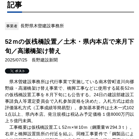
記事
長野県木曽建設事務所
事業者
52ｍの仮桟橋設置／土木・県内本店で来月下
旬／高瀬橋架け替え
2025/07/25 長野建設新聞
県木曽建設事務所は代行事業で実施している南木曽町道川向梛
野線・高瀬橋架け替え事業で、橋脚工事などに使用する延長52ｍ
の仮桟橋設置工事を８月下旬にも公告する。24日の建設部建設工
事請負人等選定委員会で入札参加資格を決めた。入札方式は総合
評価落札方式（工事成績等簡易型）。参加基本要件は土木一式102
1点以上、県内本店。発注規模は税込み予定価格１億8000万円以
上５億円未満。
工事概要は仮桟橋設置工Ｌ52ｍ×Ｗ10ｍ（鋼重量Ｗ294.3ｔ）。
右岸と橋脚設置箇所の付近を結ぶ。同種工事要件で「鋼製品によ