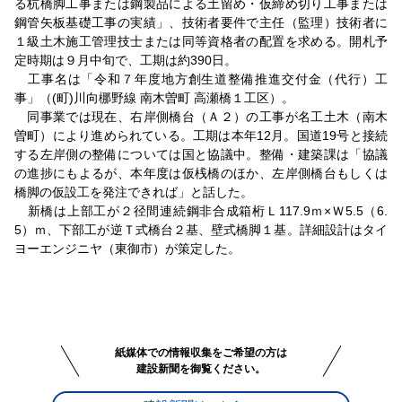
る杭橋脚工事または鋼製品による土留め・仮締め切り工事または
鋼管矢板基礎工事の実績」、技術者要件で主任（監理）技術者に
１級土木施工管理技士または同等資格者の配置を求める。開札予
定時期は９月中旬で、工期は約390日。
工事名は「令和７年度地方創生道整備推進交付金（代行）工
事」（(町)川向梛野線 南木曽町 高瀬橋１工区）。
同事業では現在、右岸側橋台（Ａ２）の工事が名工土木（南木
曽町）により進められている。工期は本年12月。国道19号と接続
する左岸側の整備については国と協議中。整備・建築課は「協議
の進捗にもよるが、本年度は仮桟橋のほか、左岸側橋台もしくは
橋脚の仮設工を発注できれば」と話した。
新橋は上部工が２径間連続鋼非合成箱桁Ｌ117.9ｍ×Ｗ5.5（6.
5）ｍ、下部工が逆Ｔ式橋台２基、壁式橋脚１基。詳細設計はタイ
ヨーエンジニヤ（東御市）が策定した。
紙媒体での情報収集をご希望の方は
建設新聞を御覧ください。