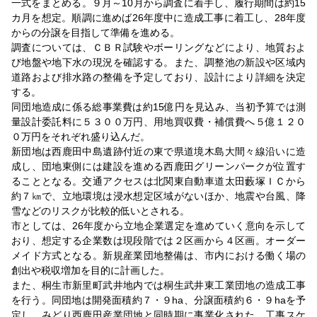
一式をまとめる。９月～10月から調査に着手し、履行期間は約15
カ月を想定。順調に進めば26年度中に造成工事に着工し、28年度
からの分譲を目指して準備を進める。
調査については、ＣＢＲ試験やボーリングなどにより、地質およ
び地盤や地下水の現況を確認する。また、調整池の新設や区域内
道路および排水路の整備を予定しており、設計により詳細を決定
する。
同団地造成に係る総事業費は約15億円を見込み、当初予算では測
量設計委託料に５３００万円、用地買収費・補償費へ５億１２０
０万円をそれぞれ盛り込んだ。
新団地は西鹿田中島遺跡付近の東で県道境木島大間々線沿いに造
成し、団地東側には建設を進める西鹿田グリーンパークが位置す
ることとなる。交通アクセスは北関東自動車道太田藪塚ＩＣから
約７㎞で、立地環境は浸水想定区域がないほか、地震や台風、降
雪などのリスクが比較的低いとされる。
市としては、26年度から立地企業選定を進めていく意向を示して
おり、想定する企業数は現段階では２区画から４区画。オーダー
メイド方式となる。新規産業団地整備は、市内における働く場の
創出や税収増加を目的に計画した。
また、桐生市新里町武井地内では桐生武井東工業団地の造成工事
を行う。同団地は開発面積約７・９ha、分譲面積約６・９haを予
定し、みどり西鹿田産業団地と同時期に事業化された。工事スケ