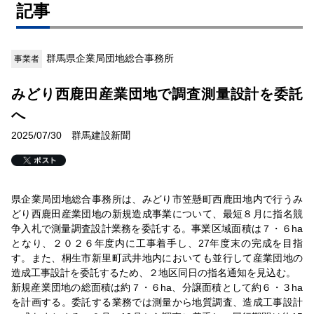
記事
群馬県企業局団地総合事務所
事業者
みどり西鹿田産業団地で調査測量設計を委託
へ
2025/07/30 群馬建設新聞
県企業局団地総合事務所は、みどり市笠懸町西鹿田地内で行うみ
どり西鹿田産業団地の新規造成事業について、最短８月に指名競
争入札で測量調査設計業務を委託する。事業区域面積は７・６ha
となり、２０２６年度内に工事着手し、27年度末の完成を目指
す。また、桐生市新里町武井地内においても並行して産業団地の
造成工事設計を委託するため、２地区同日の指名通知を見込む。
新規産業団地の総面積は約７・６ha、分譲面積として約６・３ha
を計画する。委託する業務では測量から地質調査、造成工事設計