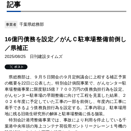
記事
千葉県総務部
事業者
16億円債務を設定／がんＣ駐車場整備前倒し
／県補正
2025/08/25 日刊建設タイムズ
県総務部は、９月５日開会の９月定例議会に上程する補正予算
の概要を22日に公表した。特別会計病院事業で、がんセンター駐
車場整備事業に限度額15億７７００万円の債務負担行為を設定。
がんセンター駐車場の早期整備に向けて工程を見直した結果、２
０２６年度に予定していた工事の一部を前倒し、年度内に工事に
着手できるよう債務負担行為を設定する。工事内容は、駐車場用
地に残る旧衛生研究所の解体と駐車場整備に係る舗装。
特別会計港湾整備事業では、事故により利用を停止している千
葉港中央埠頭の海上コンテナ荷役用ガントリークレーン１号機の