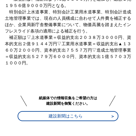
１９５６億９０００万円となる。
特別会計上水道事業、特別会計工業用水道事業、特別会計造成
土地管理事業では、現在の人員構成に合わせて人件費を補正する
ほか、企業局新庁舎整備事業について、物価高騰を踏まえたイン
フレスライド条項の適用による補正を行う。
補正額は▽上水道事業＝収益的支出２０３８万３０００円、資
本的支出２億９１４４万円▽工業用水道事業＝収益的支出▲１３
６０万２０００円、資本的支出７５５７万円▽造成土地管理事業
＝収益的支出５２７９万６０００円、資本的支出１億５７０３万
１０００円。
紙媒体での情報収集をご希望の方は
建設新聞を御覧ください。
建設新聞はこちら