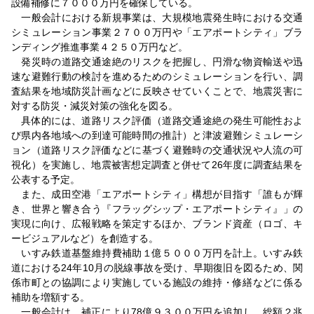
設備補修に７０００万円を確保している。
一般会計における新規事業は、大規模地震発生時における交通
シミュレーション事業２７００万円や「エアポートシティ」ブラ
ンディング推進事業４２５０万円など。
発災時の道路交通途絶のリスクを把握し、円滑な物資輸送や迅
速な避難行動の検討を進めるためのシミュレーションを行い、調
査結果を地域防災計画などに反映させていくことで、地震災害に
対する防災・減災対策の強化を図る。
具体的には、道路リスク評価（道路交通途絶の発生可能性およ
び県内各地域への到達可能時間の推計）と津波避難シミュレーシ
ョン（道路リスク評価などに基づく避難時の交通状況や人流の可
視化）を実施し、地震被害想定調査と併せて26年度に調査結果を
公表する予定。
また、成田空港「エアポートシティ」構想が目指す「誰もが輝
き、世界と響き合う『フラッグシップ・エアポートシティ』」の
実現に向け、広報戦略を策定するほか、ブランド資産（ロゴ、キ
ービジュアルなど）を創造する。
いすみ鉄道基盤維持費補助１億５０００万円を計上。いすみ鉄
道における24年10月の脱線事故を受け、早期復旧を図るため、関
係市町との協調により実施している施設の維持・修繕などに係る
補助を増額する。
一般会計は、補正により78億９３００万円を追加し、総額２兆