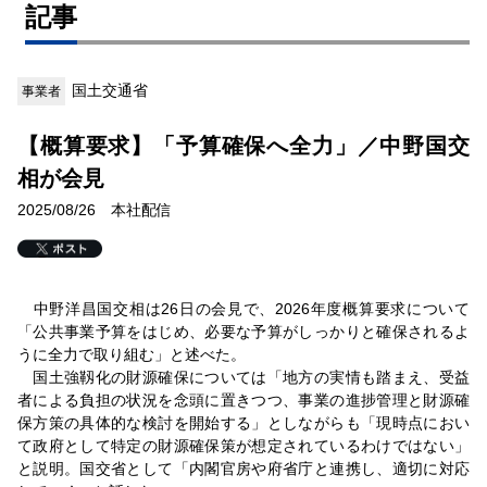
記事
国土交通省
事業者
【概算要求】「予算確保へ全力」／中野国交
相が会見
2025/08/26 本社配信
中野洋昌国交相は26日の会見で、2026年度概算要求について
「公共事業予算をはじめ、必要な予算がしっかりと確保されるよ
うに全力で取り組む」と述べた。
国土強靱化の財源確保については「地方の実情も踏まえ、受益
者による負担の状況を念頭に置きつつ、事業の進捗管理と財源確
保方策の具体的な検討を開始する」としながらも「現時点におい
て政府として特定の財源確保策が想定されているわけではない」
と説明。国交省として「内閣官房や府省庁と連携し、適切に対応