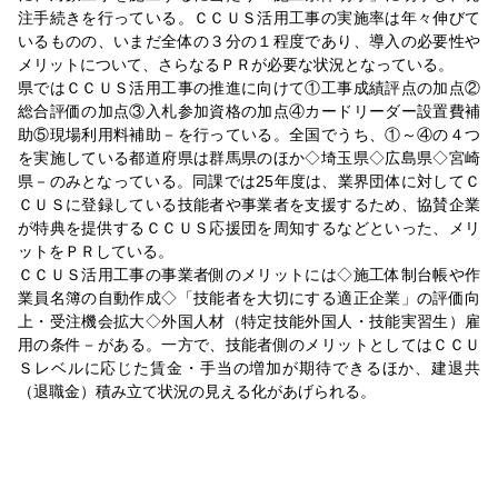
注手続きを行っている。ＣＣＵＳ活用工事の実施率は年々伸びて
いるものの、いまだ全体の３分の１程度であり、導入の必要性や
メリットについて、さらなるＰＲが必要な状況となっている。
県ではＣＣＵＳ活用工事の推進に向けて①工事成績評点の加点②
総合評価の加点③入札参加資格の加点④カードリーダー設置費補
助⑤現場利用料補助－を行っている。全国でうち、①～④の４つ
を実施している都道府県は群馬県のほか◇埼玉県◇広島県◇宮崎
県－のみとなっている。同課では25年度は、業界団体に対してＣ
ＣＵＳに登録している技能者や事業者を支援するため、協賛企業
が特典を提供するＣＣＵＳ応援団を周知するなどといった、メリ
ットをＰＲしている。
ＣＣＵＳ活用工事の事業者側のメリットには◇施工体制台帳や作
業員名簿の自動作成◇「技能者を大切にする適正企業」の評価向
上・受注機会拡大◇外国人材（特定技能外国人・技能実習生）雇
用の条件－がある。一方で、技能者側のメリットとしてはＣＣＵ
Ｓレベルに応じた賃金・手当の増加が期待できるほか、建退共
（退職金）積み立て状況の見える化があげられる。