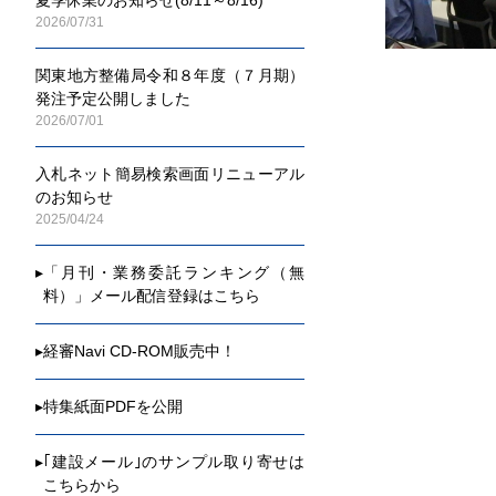
2026/07/31
関東地方整備局令和８年度（７月期）
発注予定公開しました
2026/07/01
入札ネット簡易検索画面リニューアル
のお知らせ
2025/04/24
▸
「月刊・業務委託ランキング（無
料）」メール配信登録はこちら
▸
経審Navi CD-ROM販売中！
▸
特集紙面PDFを公開
▸
｢建設メール｣のサンプル取り寄せは
こちらから