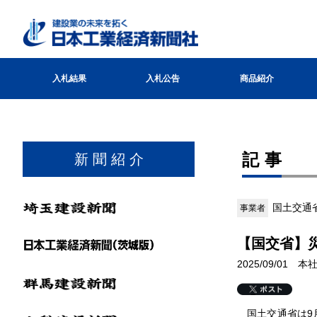
入札結果
入札公告
商品紹介
記事
新 聞 紹 介
国土交通
事業者
【国交省】
2025/09/01 
国土交通省は9