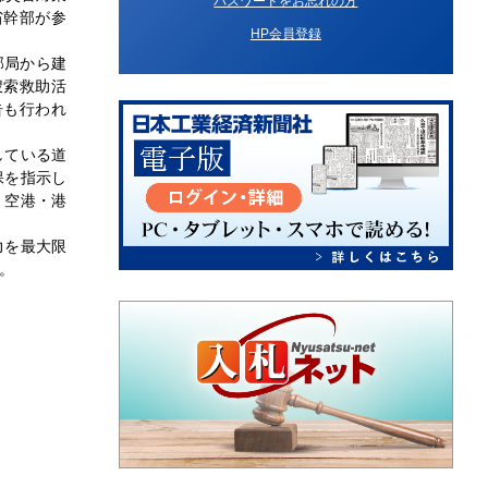
パスワードをお忘れの方
省幹部が参
HP会員登録
部局から建
捜索救助活
告も行われ
している道
保を指示し
・空港・港
力を最大限
。