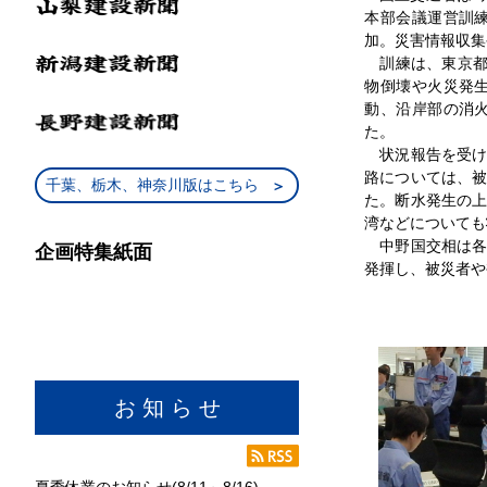
本部会議運営訓
加。災害情報収集
訓練は、東京都
物倒壊や火災発
動、沿岸部の消
た。
状況報告を受け
路については、
千葉、栃木、神奈川版はこちら
た。断水発生の
湾などについても
中野国交相は各
企画特集紙面
発揮し、被災者や
お 知 ら せ
夏季休業のお知らせ(8/11～8/16)