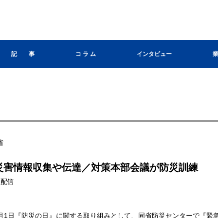
記 事
コ ラ ム
インタビュー
省
災害情報収集や伝達／対策本部会議が防災訓練
本社配信
月1日『防災の日』に関する取り組みとして、同省防災センターで『緊