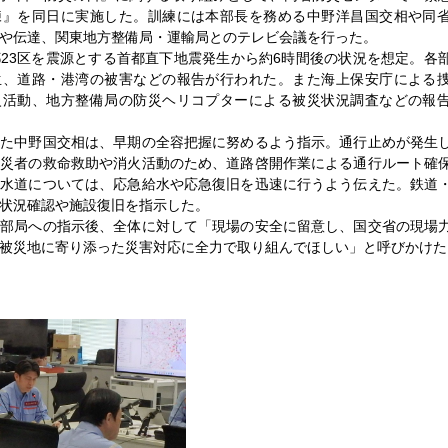
練』を同日に実施した。訓練には本部長を務める中野洋昌国交相や同
や伝達、関東地方整備局・運輸局とのテレビ会議を行った。
23区を震源とする首都直下地震発生から約6時間後の状況を想定。各
生、道路・港湾の被害などの報告が行われた。また海上保安庁による
火活動、地方整備局の防災ヘリコプターによる被災状況調査などの報
た中野国交相は、早期の全容把握に努めるよう指示。通行止めが発生
被災者の救命救助や消火活動のため、道路啓開作業による通行ルート確
上水道については、応急給水や応急復旧を迅速に行うよう伝えた。鉄道
状況確認や施設復旧を指示した。
部局への指示後、全体に対して「現場の安全に留意し、国交省の現場
被災地に寄り添った災害対応に全力で取り組んでほしい」と呼びかけた