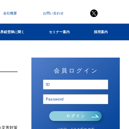
会社概要
お問い合わせ
業界経営陣に聞く
セミナー案内
採用案内
会 員 ロ グ イ ン
ロ グ イ ン
急災害対策