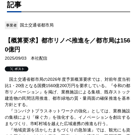
記事
国土交通省都市局
事業者
【概算要求】都市リノベ推進を／都市局は156
0億円
2025/09/03 本社配信
国土交通省都市局の2026年度予算概算要求では、対前年度当初
比1・20倍となる国費1560億200万円を要求している。『令和の都
市リノベーション』を掲げ、業務施設による集積、既存ストック
建造物の民間活用推進、都市緑地の質・量両面の確保推進を基本
方針とする。
『コンパクトプラスネットワークの強化』としては、業務施設
の集積により「稼ぐ力」を強化する。イノベーションを創出する
まちづくり、市町村域を越えた広域連携の推進も行う。
『地域資源を活かしたまちづくりの急加速』では、観光にも資