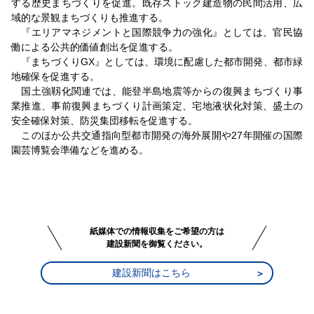
する歴史まちづくりを促進。既存ストック建造物の民間活用、広
域的な景観まちづくりも推進する。
『エリアマネジメントと国際競争力の強化』としては、官民協
働による公共的価値創出を促進する。
『まちづくりGX』としては、環境に配慮した都市開発、都市緑
地確保を促進する。
国土強靱化関連では、能登半島地震等からの復興まちづくり事
業推進、事前復興まちづくり計画策定、宅地液状化対策、盛土の
安全確保対策、防災集団移転を促進する。
このほか公共交通指向型都市開発の海外展開や27年開催の国際
園芸博覧会準備などを進める。
紙媒体での情報収集をご希望の方は
建設新聞を御覧ください。
建設新聞はこちら