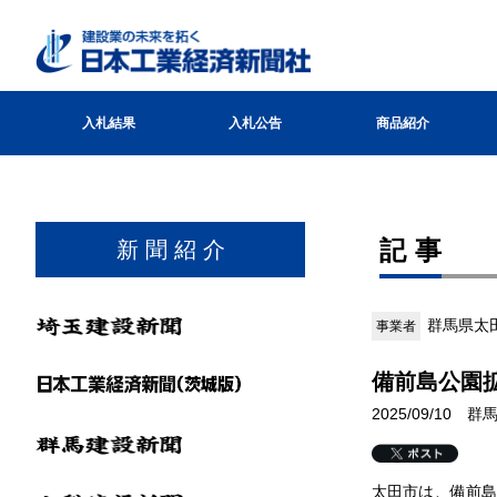
入札結果
入札公告
商品紹介
記事
新 聞 紹 介
群馬県太
事業者
備前島公園
2025/09/10 
太田市は、備前島