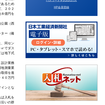
パスワードをお忘れの方
であるため
HP会員登録
ば、２０２
約８億円を
南公園（西
ンター（備
た、同セン
０㎡でダス
ては地下式
。設計業務
用地測量業
の取得を進
０４０万円
メインとな
れば入札を
号沿いの群