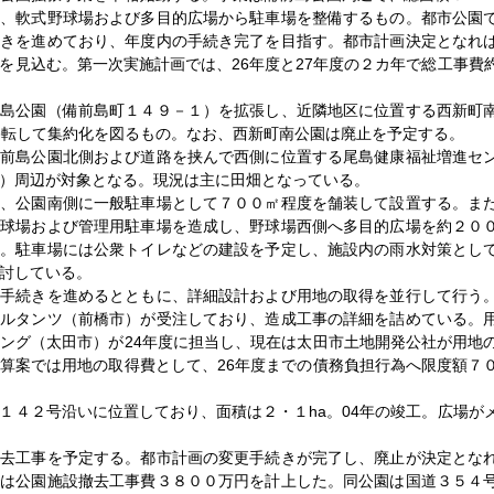
い、軟式野球場および多目的広場から駐車場を整備するもの。都市公園
続きを進めており、年度内の手続き完了を目指す。都市計画決定となれ
を見込む。第一次実施計画では、26年度と27年度の２カ年で総工事費
前島公園（備前島町１４９－１）を拡張し、近隣地区に位置する西新町
移転して集約化を図るもの。なお、西新町南公園は廃止を予定する。
備前島公園北側および道路を挟んで西側に位置する尾島健康福祉増進セ
）周辺が対象となる。現況は主に田畑となっている。
は、公園南側に一般駐車場として７００㎡程度を舗装して設置する。ま
野球場および管理用駐車場を造成し、野球場西側へ多目的広場を約２０
る。駐車場には公衆トイレなどの建設を予定し、施設内の雨水対策とし
討している。
画手続きを進めるとともに、詳細設計および用地の取得を並行して行う
サルタンツ（前橋市）が受注しており、造成工事の詳細を詰めている。
ング（太田市）が24年度に担当し、現在は太田市土地開発公社が用地
算案では用地の取得費として、26年度までの債務負担行為へ限度額７
１４２号沿いに位置しており、面積は２・１ha。04年の竣工。広場が
撤去工事を予定する。都市計画の変更手続きが完了し、廃止が決定とな
では公園施設撤去工事費３８００万円を計上した。同公園は国道３５４