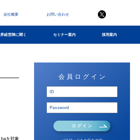
会社概要
お問い合わせ
業界経営陣に聞く
セミナー案内
採用案内
会 員 ロ グ イ ン
ロ グ イ ン
haを対象