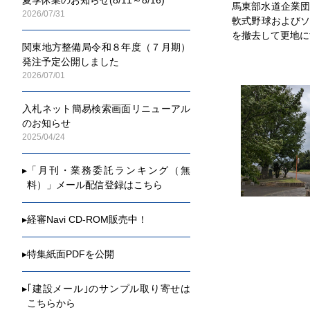
馬東部水道企業団
2026/07/31
軟式野球および
を撤去して更地に
関東地方整備局令和８年度（７月期）
発注予定公開しました
2026/07/01
入札ネット簡易検索画面リニューアル
のお知らせ
2025/04/24
▸
「月刊・業務委託ランキング（無
料）」メール配信登録はこちら
▸
経審Navi CD-ROM販売中！
▸
特集紙面PDFを公開
▸
｢建設メール｣のサンプル取り寄せは
こちらから