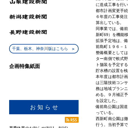
に造成工事を行
都市計画変更手
６年度の工事発注
算出している。
同事業では、備
新町69）を機能
拡張予定地は、
前島町１９６－１
千葉、栃木、神奈川版はこちら
整備概要として
ター南側で軟式
ト舗装を予定す
企画特集紙面
貯水槽の設置を検
本年度は都市計
は三陽技術コン
務は地域プランニ
める。９月補正予
を設定した。
お 知 ら せ
備前島公園は国道
っている。
西新町南公園は
行う。当初予算
夏季休業のお知らせ(8/11～8/16)