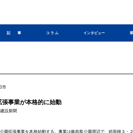
記 事
コ ラ ム
インタビュー
田市
拡張事業が本格的に始動
群馬建設新聞
公園拡張事業を本格始動する。事業は備前島公園周辺で、総面積３・２