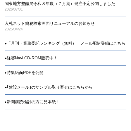
関東地方整備局令和８年度（７月期）発注予定公開しました
2026/07/01
入札ネット簡易検索画面リニューアルのお知らせ
2025/04/24
▸
「月刊・業務委託ランキング（無料）」メール配信登録はこちら
▸
経審Navi CD-ROM販売中！
▸
特集紙面PDFを公開
▸
｢建設メール｣のサンプル取り寄せはこちらから
▸
新聞購読検討の方に見本紙！