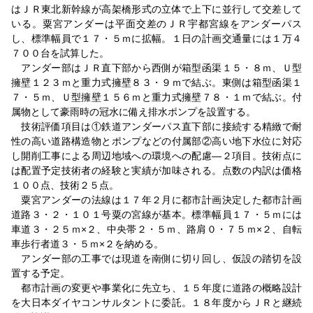
はＪＲ東北新幹線が高架橋形式の立体で上下に並行して交差して
いる。粟宮アンダーは平面交差のＪＲ宇都宮線をアンダーパス
し、標準幅員で１７・５ｍに拡幅。１日の計画交通量には１万４
７００台を試算した。
アンダー部はＪＲ直下部から西側が箱型函渠１５・８ｍ、Ｕ型
擁壁１２３ｍと重力式擁壁８３・９ｍで結ぶ。東側は箱型函渠１
７・５ｍ、Ｕ型擁壁１５６ｍと重力式擁壁７８・１ｍで結ぶ。付
属物として豪雨時の冠水に備え排水ポンプを設置する。
技術評価項目は①鉄道アンダーパス直下部に接続する精緻で耐
性の高い道路構造物とポンプなどの付属部②高い地下水位に対応
し開削工事による周辺地域への環境への配慮―２項目。技術点に
は配置予定技術者の経験と実績が加味される。点数の内訳は価格
１００点、技術２５点。
粟宮アンダーの法線は１７年２月に都市計画決定した都市計画
道路３・２・１０１号粟の宮線が基本。標準幅員１７・５ｍには
車道３・２５ｍ×２、中央帯２・５ｍ、路肩０・７５ｍ×２、自転
車歩行者道３・５ｍ×２を納める。
アンダー部の工事では現道を南側に切り回し、仮設の踏切を設
置する予定。
都市計画の変更や事業化に先立ち、１５年度に道路の概略設計
を大日本ダイヤコンサルタントに委託。１８年度からＪＲと継続