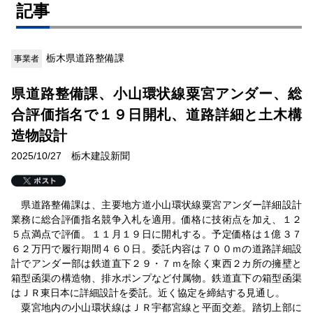
記事
栃木県道路整備課
事業者
県道路整備課、小山環状線粟宮アンダー、総
合評価指名で１９日開札、道路詳細と土木構
造物設計
2025/10/27 栃木建設新聞
県道路整備課は、主要地方道小山環状線粟宮アンダー詳細設計
業務に総合評価指名競争入札を適用。価格に技術点を加え、１２
５点満点で評価。１１月１９日に開札する。予定価格は１億３７
６２万円で履行期間４６０日。委託内容は７００ｍの道路詳細設
計でアンダー部は鉄道直下２９・７ｍを除く東西２カ所の擁壁と
箱型函渠の構造物、排水ポンプなど付属物。鉄道直下の箱型函渠
はＪＲ東日本に詳細設計を委託。近く協定を締結する見通し。
粟宮地内の小山環状線はＪＲ宇都宮線と平面交差。踏切上部に