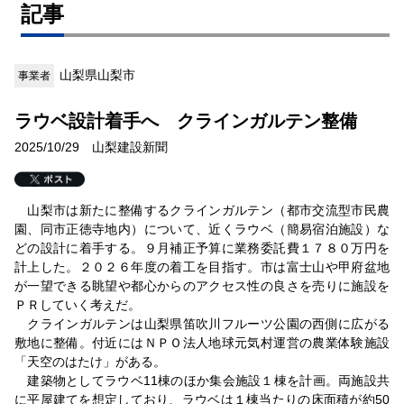
記事
山梨県山梨市
事業者
ラウベ設計着手へ クラインガルテン整備
2025/10/29 山梨建設新聞
山梨市は新たに整備するクラインガルテン（都市交流型市民農
園、同市正徳寺地内）について、近くラウベ（簡易宿泊施設）な
どの設計に着手する。９月補正予算に業務委託費１７８０万円を
計上した。２０２６年度の着工を目指す。市は富士山や甲府盆地
が一望できる眺望や都心からのアクセス性の良さを売りに施設を
ＰＲしていく考えだ。
クラインガルテンは山梨県笛吹川フルーツ公園の西側に広がる
敷地に整備。付近にはＮＰＯ法人地球元気村運営の農業体験施設
「天空のはたけ」がある。
建築物としてラウベ11棟のほか集会施設１棟を計画。両施設共
に平屋建てを想定しており、ラウベは１棟当たりの床面積が約50