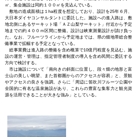
㎡、集会施設は同約１００㎡を見込んでいる。
敷地の造成面積は１ha程度を想定しており、設計を25年６月、
大日本ダイヤコンサルタントに委託した。施設への進入路は、敷
地北側にあるサーキット場「ＡＺ山梨サーキット」付近から予定
地までの約４００ｍ区間に整備。設計は峡東測量設計が請け負っ
た。なお、フルーツラインから予定地までは、県の畑地帯総合整
備事業で拡幅する予定となっている。
総事業費は進入路の整備を含め概算で10億円程度を見込む。施
設の運営・管理は、指定管理者制度の導入を含め民間に委託する
方向で検討する。
市は施設について「南向きの斜面に位置し、段々畑の地形と富
士山の美しい眺望、また首都圏からのアクセスが容易」と、景観
やアクセスの良さを強調。さらに「周辺に笛吹川フルーツ公園や
全国的に有名な温泉施設があり、これらの豊富な集客力と観光資
源を活用できることが大きな強み」としている。