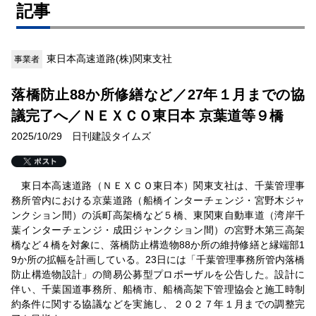
記事
東日本高速道路(株)関東支社
事業者
落橋防止88か所修繕など／27年１月までの協
議完了へ／ＮＥＸＣＯ東日本 京葉道等９橋
2025/10/29 日刊建設タイムズ
東日本高速道路（ＮＥＸＣＯ東日本）関東支社は、千葉管理事
務所管内における京葉道路（船橋インターチェンジ・宮野木ジャ
ンクション間）の浜町高架橋など５橋、東関東自動車道（湾岸千
葉インターチェンジ・成田ジャンクション間）の宮野木第三高架
橋など４橋を対象に、落橋防止構造物88か所の維持修繕と縁端部1
9か所の拡幅を計画している。23日には「千葉管理事務所管内落橋
防止構造物設計」の簡易公募型プロポーザルを公告した。設計に
伴い、千葉国道事務所、船橋市、船橋高架下管理協会と施工時制
約条件に関する協議などを実施し、２０２７年１月までの調整完