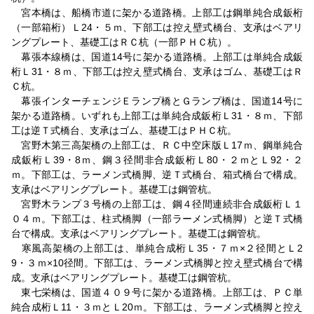
宮本橋は、船橋市道に架かる道路橋。上部工は鋼単純合成鈑桁
（一部箱桁）Ｌ24・５ｍ、下部工は控え壁式橋台、支承はベアリ
ングプレート、基礎工はＲＣ杭（一部ＰＨＣ杭）。
幕張本線橋は、国道14号に架かる道路橋。上部工は単純合成鈑
桁Ｌ31・８ｍ、下部工は控え壁式橋台、支承はゴム、基礎工はＲ
Ｃ杭。
幕張インターチェンジＥランプ橋とＧランプ橋は、国道14号に
架かる道路橋。いずれも上部工は単純合成鈑桁Ｌ31・８ｍ、下部
工は逆Ｔ式橋台、支承はゴム、基礎工はＰＨＣ杭。
宮野木第三高架橋の上部工は、ＲＣ中空床版Ｌ17ｍ、鋼単純合
成鈑桁Ｌ39・8ｍ、鋼３径間非合成鈑桁Ｌ80・２ｍとＬ92・２
ｍ。下部工は、ラーメン式橋脚、逆Ｔ式橋台、箱式橋台で構成。
支承はベアリングプレート。基礎工は鋼管杭。
宮野木ランプ３号橋の上部工は、鋼４径間連続非合成鈑桁Ｌ１
０４ｍ。下部工は、柱式橋脚（一部ラーメン式橋脚）と逆Ｔ式橋
台で構成。支承はベアリングプレート。基礎工は鋼管杭。
寒風高架橋の上部工は、単純合成桁Ｌ35・７ｍ×２径間とＬ2
9・３ｍ×10径間。下部工は、ラーメン式橋脚と控え壁式橋台で構
成。支承はベアリングプレート。基礎工は鋼管杭。
東七栄橋は、国道４０９号に架かる道路橋。上部工は、ＰＣ単
純合成桁Ｌ11・３ｍとＬ20ｍ。下部工は、ラーメン式橋脚と控え