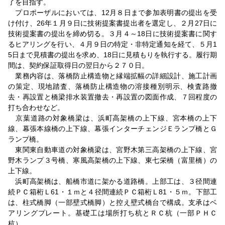
了を目指す。
プロポーザルにおいては、12月８日まで参加表明書の提出を受
け付け、26年１月９日に技術提案書提出者を選定し、２月27日に
技術提案書の提出を締め切る。３月４～18日に技術提案書に関す
るヒアリングを行い、４月９日の特定・非特定通知を経て、５月1
5日まで見積書の提出を求め、18日に見積もりを執行する。履行期
間は、契約保証取得日の翌日から２７０日。
業務内容は、落橋防止構造物と縁端拡幅の詳細設計、施工計画
の策定、現地踏査、落橋防止構造物の溶接種別明示、検査路撤
去・再設置と橋梁排水装置撤去・再設置の図面作成、７回程度の
打ち合わせなど。
京葉道路の対象橋梁は、浜町高架橋の上下線、宮本橋の上下
線、幕張本線橋の上下線、幕張インターチェンジＥランプ橋とＧ
ランプ橋。
東関東自動車道の対象橋梁は、宮野木第三高架橋の上下線、宮
野木ランプ３号橋、寒風高架橋の上下線、東七栄橋（富里橋）の
上下線。
浜町高架橋は、船橋市道に架かる道路橋。上部工は、３径間連
続ＰＣ箱桁Ｌ61・１ｍと４径間連続ＰＣ箱桁Ｌ81・５ｍ。下部工
は、柱式橋脚（一部壁式橋脚）と控え壁式橋台で構成。支承はベ
アリングプレート。基礎工は場所打ち杭とＲＣ杭（一部ＰＨＣ
杭）。