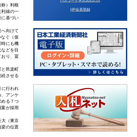
パスワードをお忘れの方
仮称）利根
HP会員登録
足利線の一
量に基づい
設へ向けて
つなぐ（仮
害時にも機
化などを目
ており、冨
町と邑楽町
接続させる
月に行われ
め、アンケ
求める７つ
用案が採用
長大（東京
橋梁の位置