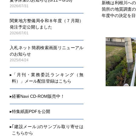
新橋は利根川へ
2026/07/31
箇所の地質調査
年度中の決定を目
関東地方整備局令和８年度（７月期）
発注予定公開しました
2026/07/01
入札ネット簡易検索画面リニューアル
のお知らせ
2025/04/24
▸
「月刊・業務委託ランキング（無
料）」メール配信登録はこちら
▸
経審Navi CD-ROM販売中！
▸
特集紙面PDFを公開
▸
｢建設メール｣のサンプル取り寄せは
こちらから