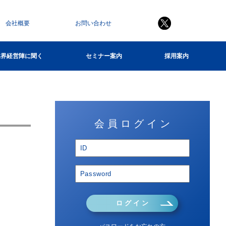
会社概要
お問い合わせ
業界経営陣に聞く
セミナー案内
採用案内
会 員 ロ グ イ ン
ロ グ イ ン