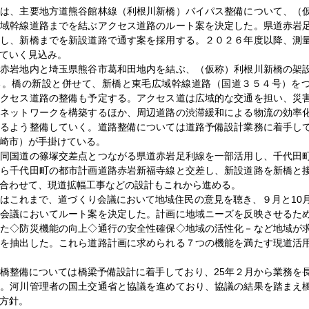
所は、主要地方道熊谷館林線（利根川新橋）バイパス整備について、（
広域幹線道路までを結ぶアクセス道路のルート案を決定した。県道赤岩
用し、新橋までを新設道路で通す案を採用する。２０２６年度以降、測
ていく見込み。
町赤岩地内と埼玉県熊谷市葛和田地内を結ぶ、（仮称）利根川新橋の架
る。橋の新設と併せて、新橋と東毛広域幹線道路（国道３５４号）を
アクセス道路の整備も予定する。アクセス道は広域的な交通を担い、災
路ネットワークを構築するほか、周辺道路の渋滞緩和による物流の効率
なるよう整備していく。道路整備については道路予備設計業務に着手し
崎市）が手掛けている。
、同国道の篠塚交差点とつながる県道赤岩足利線を一部活用し、千代田
から千代田町の都市計画道路赤岩新福寺線と交差し、新設道路を新橋と
合わせて、現道拡幅工事などの設計もこれから進める。
はこれまで、道づくり会議において地域住民の意見を聴き、９月と10
り会議においてルート案を決定した。計画に地域ニーズを反映させるた
れた◇防災機能の向上◇通行の安全性確保◇地域の活性化－など地域が
項を抽出した。これら道路計画に求められる７つの機能を満たす現道活
橋整備については橋梁予備設計に着手しており、25年２月から業務を
託。河川管理者の国土交通省と協議を進めており、協議の結果を踏まえ
方針。