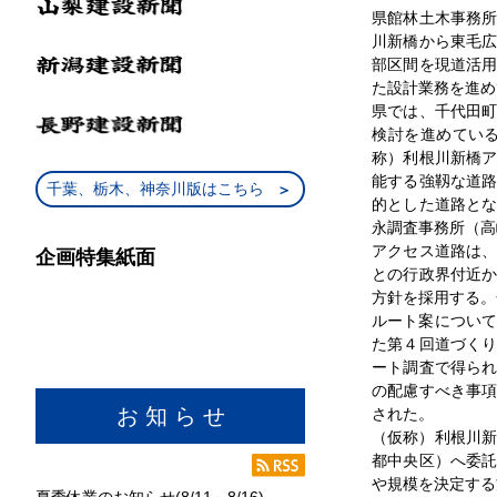
県館林土木事務
川新橋から東毛
部区間を現道活
た設計業務を進め
県では、千代田
検討を進めてい
称）利根川新橋
能する強靱な道
千葉、栃木、神奈川版はこちら
的とした道路と
永調査事務所（高
アクセス道路は
企画特集紙面
との行政界付近
方針を採用する。
ルート案について
た第４回道づく
ート調査で得ら
の配慮すべき事
お 知 ら せ
された。
（仮称）利根川新
都中央区）へ委
や規模を決定する
夏季休業のお知らせ(8/11～8/16)