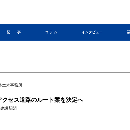
記 事
コ ラ ム
インタビュー
林土木事務所
アクセス道路のルート案を決定へ
群馬建設新聞