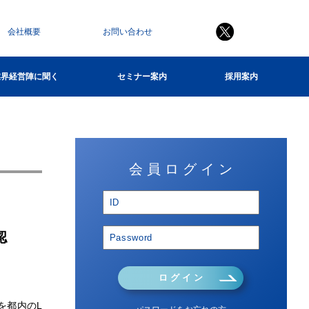
会社概要
お問い合わせ
業界経営陣に聞く
セミナー案内
採用案内
会 員 ロ グ イ ン
認
ロ グ イ ン
を都内のL