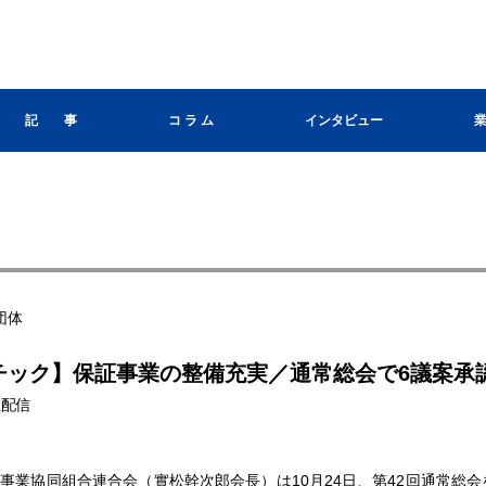
記 事
コ ラ ム
インタビュー
団体
チック】保証事業の整備充実／通常総会で6議案承
本社配信
業協同組合連合会（實松幹次郎会長）は10月24日、第42回通常総会