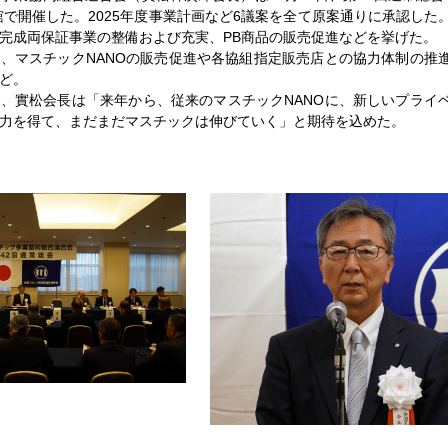
京會舘で開催した。2025年度事業計画など6議案を全て原案通りに承認した
完成両保証事業の整備および充実、PB商品の販売促進などを挙げた。
、マスチックNANOの販売促進や各協組指定販売店との協力体制の推
ど。
、實松会長は「来年から、従来のマスチックNANOに、新しいプライ
力を得て、まだまだマスチックは伸びていく」と期待を込めた。