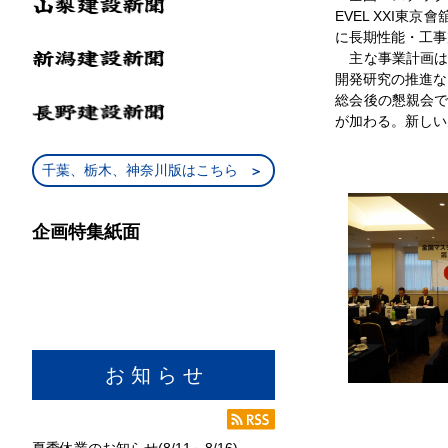
EVEL XXI東
に長期性能・工事
主な事業計画は
開発研究の推進な
総会後の懇親会で
が加わる。新しい
千葉、栃木、神奈川版はこちら
企画特集紙面
お 知 ら せ
夏季休業のお知らせ(8/11～8/16)