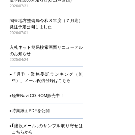
2026/07/31
関東地方整備局令和８年度（７月期）
発注予定公開しました
2026/07/01
入札ネット簡易検索画面リニューアル
のお知らせ
2025/04/24
▸
「月刊・業務委託ランキング（無
料）」メール配信登録はこちら
▸
経審Navi CD-ROM販売中！
▸
特集紙面PDFを公開
▸
｢建設メール｣のサンプル取り寄せは
こちらから