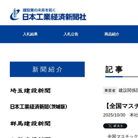
入札結果
入札公告
商品紹介
記事
新 聞 紹 介
建設関係
事業者
【全国マス
2025/10/30 
全国マスチック事