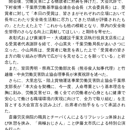
開会後、労働災害による物故者に黙祷を捧げた。大会式辞で、
下村俊博・千葉県労働基準協会連合会会長（大会委員長）は、受
賞者に対して「本日の受賞は、皆さまがそれぞれの立場において
長年にわたり安全衛生活動に尽力してきた功績が評価されたも
の」とたたえた上で「これからも他の模範となり、県内の安全衛
生管理のさらなる向上に貢献してほしい」と期待を寄せた。
表彰式および廣瀬淳一・大成建設千葉支店執行役員支店長によ
る受賞者代表謝辞を経て、小山英夫・千葉労働局長があいさつに
立った。小山局長は、受賞者に敬意を表した上で「受賞者の皆さ
ま方の取り組みが県内で広がりを見せることを願っている」と祈
念した。
また、室田秀明・県商工労働部次長（熊谷俊人知事代理）と竹
越徹・中央労働災害防止協会理事長が来賓祝辞を述べた。
さらに、大里忠弘・陸上貨物運送事業労働災害防止協会千葉県
支部長が「本大会を契機に、今一度、人命尊重という基本理念を
胸に刻み、労働災害ゼロ、働く全ての労働者が心身ともに健康で
安心して働ける職場環境の実現に向けて、全力で取り組む」を主
旨とする大会宣言を読み上げ、出席者の拍手をもって承認され
た。
斎藤労災病院の職員とチーバくんによるリフレッシュ体操およ
び休憩を挟み、「南極おじさん」こと伊藤太市氏による特別公演
を行った。