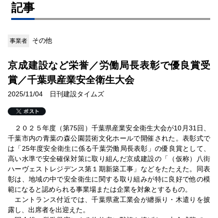
記事
その他
事業者
京成建設など栄誉／労働局長表彰で優良賞受
賞／千葉県産業安全衛生大会
2025/11/04 日刊建設タイムズ
２０２５年度（第75回）千葉県産業安全衛生大会が10月31日、
千葉市内の青葉の森公園芸術文化ホールで開催された。表彰式で
は「25年度安全衛生に係る千葉労働局長表彰」の優良賞として、
高い水準で安全確保対策に取り組んだ京成建設の「（仮称）八街
ハーヴェストレジデンス第１期新築工事」などをたたえた。同表
彰は、地域の中で安全衛生に関する取り組みが特に良好で他の模
範になると認められる事業場または企業を対象とするもの。
エントランス付近では、千葉県鳶工業会が纏振り・木遣りを披
露し、出席者を出迎えた。