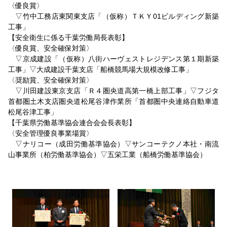
〈優良賞〉
▽竹中工務店東関東支店「（仮称）ＴＫＹ01ビルディング新築
工事」
【安全衛生に係る千葉労働局長表彰】
〈優良賞、安全確保対策〉
▽京成建設「（仮称）八街ハーヴェストレジデンス第１期新築
工事」▽大成建設千葉支店「船橋競馬場大規模改修工事」
〈奨励賞、安全確保対策〉
▽川田建設東京支店「Ｒ４圏央道高第一橋上部工事」▽フジタ
首都圏土木支店圏央道松尾谷津作業所「首都圏中央連絡自動車道
松尾谷津工事」
【千葉県労働基準協会連合会会長表彰】
〈安全管理優良事業場賞〉
▽ナリコー（成田労働基準協会）▽サンコーテクノ本社・南流
山事業所（柏労働基準協会）▽五栄工業（船橋労働基準協会）