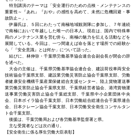
特別講演のテーマは「安全運行のための点検・メンテナンスの
重要性～『あれ』『おや』の感性を高めて、未然に危機回避・事
故防止～」。
伊藤氏は、５回にわたって南極地域観測隊に参加し、７年連続
で南極において年越しした唯一の日本人。現在は、国内で特殊車
両のメンテナンス業を営む傍ら、南極の魅力を伝える活動などを
展開している。今回は、一つ間違えば命を落とす場所での経験か
ら「『安全意識』とは何か」について語った。
結びに、林伸弥・千葉県労働基準協会連合会副会長が閉会の辞
を述べた。
大会の主催は、千葉県労働基準協会連合会、建設荷役車両安全
技術協会千葉県支部、建設業労働災害防止協会千葉県支部、労働
者健康安全機構千葉産業保健総合支援センター、陸上貨物運送事
業労働災害防止協会千葉県支部、千葉県経営者協会、港湾貨物運
送事業労働災害防止協会千葉総支部、千葉県中小企業団体中央
会、日本ボイラ協会千葉支部、日本労働組合総連合会千葉県連合
会、日本クレーン協会千葉支部、日本労働安全衛生コンサルタン
ト会千葉支部。
後援は、千葉労働局および各労働基準監督署と県。
主な受賞者などは次の通り。
【安全衛生に係る厚生労働大臣表彰】