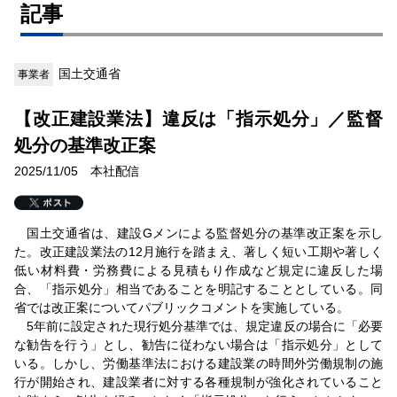
記事
国土交通省
事業者
【改正建設業法】違反は「指示処分」／監督
処分の基準改正案
2025/11/05 本社配信
国土交通省は、建設Gメンによる監督処分の基準改正案を示し
た。改正建設業法の12月施行を踏まえ、著しく短い工期や著しく
低い材料費・労務費による見積もり作成など規定に違反した場
合、「指示処分」相当であることを明記することとしている。同
省では改正案についてパブリックコメントを実施している。
5年前に設定された現行処分基準では、規定違反の場合に「必要
な勧告を行う」とし、勧告に従わない場合は「指示処分」として
いる。しかし、労働基準法における建設業の時間外労働規制の施
行が開始され、建設業者に対する各種規制が強化されていること