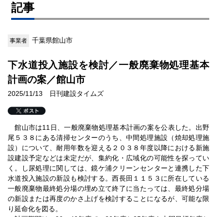
記事
千葉県館山市
事業者
下水道投入施設を検討／一般廃棄物処理基本
計画の案／館山市
2025/11/13 日刊建設タイムズ
館山市は11日、一般廃棄物処理基本計画の案を公表した。出野
尾５３８にある清掃センターのうち、中間処理施設（焼却処理施
設）について、耐用年数を迎える２０３８年度以降における新施
設建設予定などは未定だが、集約化・広域化の可能性を探ってい
く。し尿処理に関しては、鏡ケ浦クリーンセンターと連携した下
水道投入施設の新設も検討する。西長田１１５３に所在している
一般廃棄物最終処分場の埋め立て終了に当たっては、最終処分場
の新設または再度のかさ上げを検討することになるが、可能な限
り延命化を図る。