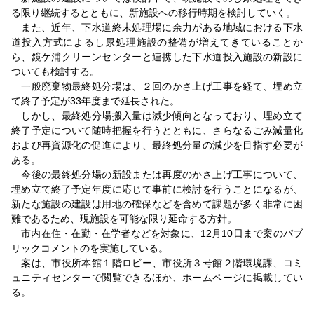
る限り継続するとともに、新施設への移行時期を検討していく。
また、近年、下水道終末処理場に余力がある地域における下水
道投入方式によるし尿処理施設の整備が増えてきていることか
ら、鏡ケ浦クリーンセンターと連携した下水道投入施設の新設に
ついても検討する。
一般廃棄物最終処分場は、２回のかさ上げ工事を経て、埋め立
て終了予定が33年度まで延長された。
しかし、最終処分場搬入量は減少傾向となっており、埋め立て
終了予定について随時把握を行うとともに、さらなるごみ減量化
および再資源化の促進により、最終処分量の減少を目指す必要が
ある。
今後の最終処分場の新設または再度のかさ上げ工事について、
埋め立て終了予定年度に応じて事前に検討を行うことになるが、
新たな施設の建設は用地の確保などを含めて課題が多く非常に困
難であるため、現施設を可能な限り延命する方針。
市内在住・在勤・在学者などを対象に、12月10日まで案のパブ
リックコメントのを実施している。
案は、市役所本館１階ロビー、市役所３号館２階環境課、コミ
ュニティセンターで閲覧できるほか、ホームページに掲載してい
る。