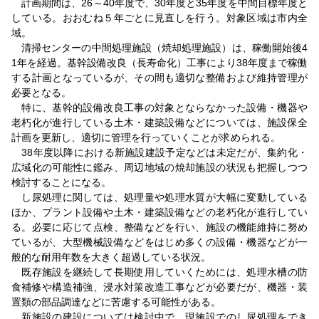
計画期間は、26～40年度で、30年度と35年度を中間目標年度と
している。おおむね５年ごとに見直しを行う。対象区域は市内全
域。
清掃センターの中間処理施設（焼却処理施設）は、稼働開始後4
1年を経過。基幹設備改良（長寿命化）工事により38年度まで稼働
する計画となっているが、その間も適切な整備および維持管理が
必要となる。
特に、基幹的設備改良工事の対象とならなかった設備・機器や
老朽化が進行している土木・建築設備などについては、施設保全
計画を更新し、適切に管理を行っていくことが求められる。
38年度以降における新施設建設予定などは未定だが、集約化・
広域化の可能性に鑑み、周辺地域の焼却施設の状況も把握しつつ
検討することになる。
し尿処理に関しては、処理量や処理水質が大幅に変動している
ほか、プラント設備や土木・建築設備などの老朽化が進行してい
る。必要に応じて点検、整備などを行い、施設の機能維持に努め
ているが、大型機械設備などをはじめ多くの設備・機器などが一
般的な耐用年数を大きく超過している状況。
既存施設を継続して長期使用していくためには、処理水槽の防
食補修や構造補強、浸水対策改造工事などが必要だが、機器・装
置類の部品調達などに苦慮する可能性がある。
新施設の建設については検討中で、現施設でのし尿処理をでき