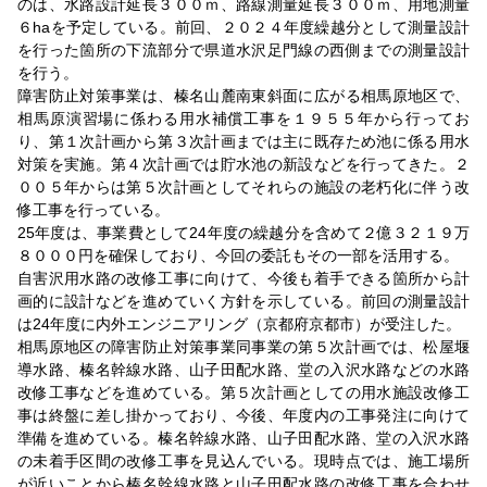
のは、水路設計延長３００ｍ、路線測量延長３００ｍ、用地測量
６haを予定している。前回、２０２４年度繰越分として測量設計
を行った箇所の下流部分で県道水沢足門線の西側までの測量設計
を行う。
障害防止対策事業は、榛名山麓南東斜面に広がる相馬原地区で、
相馬原演習場に係わる用水補償工事を１９５５年から行ってお
り、第１次計画から第３次計画までは主に既存ため池に係る用水
対策を実施。第４次計画では貯水池の新設などを行ってきた。２
００５年からは第５次計画としてそれらの施設の老朽化に伴う改
修工事を行っている。
25年度は、事業費として24年度の繰越分を含めて２億３２１９万
８０００円を確保しており、今回の委託もその一部を活用する。
自害沢用水路の改修工事に向けて、今後も着手できる箇所から計
画的に設計などを進めていく方針を示している。前回の測量設計
は24年度に内外エンジニアリング（京都府京都市）が受注した。
相馬原地区の障害防止対策事業同事業の第５次計画では、松屋堰
導水路、榛名幹線水路、山子田配水路、堂の入沢水路などの水路
改修工事などを進めている。第５次計画としての用水施設改修工
事は終盤に差し掛かっており、今後、年度内の工事発注に向けて
準備を進めている。榛名幹線水路、山子田配水路、堂の入沢水路
の未着手区間の改修工事を見込んでいる。現時点では、施工場所
が近いことから榛名幹線水路と山子田配水路の改修工事を合わせ