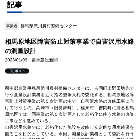
記事
群馬県渋川農村整備センター
事業者
相馬原地区障害防止対策事業で自害沢用水路
の測量設計
2026/01/09 群馬建設新聞
県中部農業事務所渋川農村整備センターは、吉岡町上野田地先で
行う測量設計業務を近く指名競争入札で委託する。相馬原地区障
害防止対策事業の第５次計画の中で、自害沢水路の改修工事に向
けて行うもの。高崎市（旧箕郷町）、榛東村、吉岡町に跨る相馬
原地区では、同事業の第５次計画として老朽化に伴う水路の改修
工事などを進めている。
自害沢用水路では、老朽化した施設を改修し安定的な用水確保を
図るこを目的としている。今回、測量設計業務として委託を行う