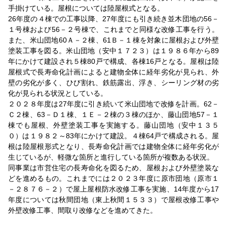
手掛けている。屋根については陸屋根式となる。
26年度の４棟での工事以降、27年度にも引き続き並木団地の56－
１号棟および56－２号棟で、これまでと同様な改修工事を行う。
また、米山団地60Ａ－２棟、61Ｂ－１棟を対象に屋根および外壁
塗装工事を図る。米山団地（安中１７２３）は１９８６年から89
年にかけて建設され５棟80戸で構成、各棟16戸となる。屋根は陸
屋根式で長寿命化計画によると建物全体に経年劣化が見られ、外
壁の劣化が多く、ひび割れ、鉄筋露出、浮き、シーリング材の劣
化が見られる状況としている。
２０２８年度は27年度に引き続いて米山団地で改修を計画。62－
Ｃ２棟、63－Ｄ１棟、１Ｅ－２棟の３棟のほか、藤山団地57－１
棟でも屋根、外壁塗装工事を実施する。藤山団地（安中１３５
０）は１９８２～83年にかけて建設。４棟64戸で構成される。屋
根は陸屋根形式となり、長寿命化計画では建物全体に経年劣化が
生じているが、軽微な箇所と進行している箇所が複数ある状況。
同事業は市営住宅の長寿命化を図るため、屋根および外壁塗装な
どを進めるもの。これまでには２０２３年度に原市団地（原市１
－２８７６－２）で屋上屋根防水改修工事を実施、14年度から17
年度については秋間団地（東上秋間１５３３）で屋根改修工事や
外壁改修工事、間取り改修などを進めてきた。