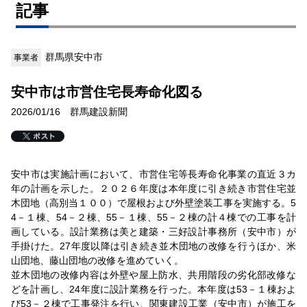
記事
群馬県安中市
事業者
安中市は市営住宅長寿命化図る
2026/01/16 群馬建設新聞
安中市は実施計画において、市営住宅等長寿命化事業の直近３カ
年の計画を示した。２０２６年度は本年度に引き続き市営住宅並
木団地（高別当１００）で屋根および外壁塗装工事を実施する。5
4－１棟、54－２棟、55－１棟、55－２棟の計４棟での工事を計
画している。設計業務は美と建築・三好設計事務所（安中市）が
手掛けた。27年度以降は引き続き並木団地の改修を行うほか、米
山団地、藤山団地の改修を進めていく。
並木団地の改修内容は外壁や屋上防水、共用階段の劣化部改修な
どを計画し、24年度に設計業務を行った。本年度は53－１棟およ
び53－２棟で工事発注を行い、関東建設工業（安中市）が施工を