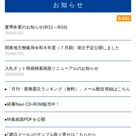
お 知 ら せ
夏季休業のお知らせ(8/11～8/16)
2026/07/31
関東地方整備局令和８年度（７月期）発注予定公開しました
2026/07/01
入札ネット簡易検索画面リニューアルのお知らせ
2025/04/24
▸
「月刊・業務委託ランキング（無料）」メール配信登録はこちら
▸
経審Navi CD-ROM販売中！
▸
特集紙面PDFを公開
▸
｢建設メール｣のサンプル取り寄せはこちらから