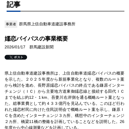
記事
群馬県上信自動車道建設事務所
事業者
嬬恋バイパスの事業概要
2026/01/17 群馬建設新聞
県上信自動車道建設事務所は、上信自動車道嬬恋バイパスの概要
を示した。２０２５年度から新規事業化となり、複数のルート案
から検討を進め、長野原嬬恋バイパスの終点である鎌原インター
チェンジ（ＩＣ）から主要地方道東御嬬恋線と接続する田代ＩＣ
までを結ぶ約12・１km、吾妻川右岸側を通る概略ルート案となっ
た。総事業費として約４３３億円を見込んでいる。このほど行わ
れた嬬恋村民に向けた住民説明会で概略ルート案を示し、鎌原Ｉ
Ｃを含めたインターチェンジ３カ所、構想中のインターチェンジ
２カ所、橋梁11橋の整備を計画していることなどを説明した。26
年度から中心線測量などを計画している。