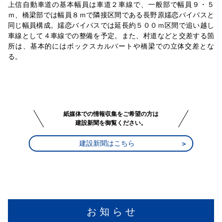
上信自動車道の基本幅員は車道２車線で、一般部で幅員９・５
ｍ、橋梁部では幅員８ｍで隣接区間である長野原嬬恋バイパスと
同じ幅員構成。嬬恋バイパスでは延長約５００ｍ区間で追い越し
車線として４車線での整備を予定。また、村道などと交差する箇
所は、基本的にはボックスカルバートや橋梁での立体交差とな
る。
紙媒体での情報収集をご希望の方は
建設新聞を御覧ください。
建設新聞はこちら
お 知 ら せ