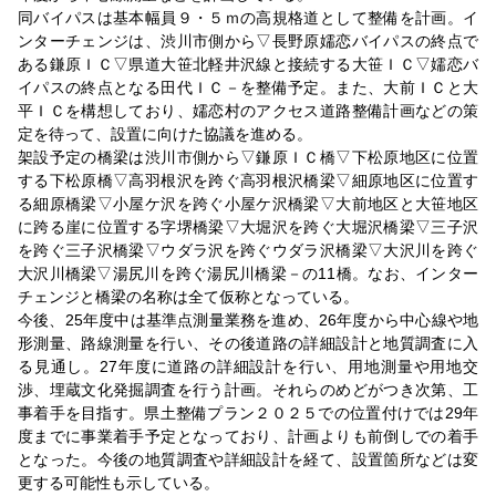
同バイパスは基本幅員９・５ｍの高規格道として整備を計画。イ
ンターチェンジは、渋川市側から▽長野原嬬恋バイパスの終点で
ある鎌原ＩＣ▽県道大笹北軽井沢線と接続する大笹ＩＣ▽嬬恋バ
イパスの終点となる田代ＩＣ－を整備予定。また、大前ＩＣと大
平ＩＣを構想しており、嬬恋村のアクセス道路整備計画などの策
定を待って、設置に向けた協議を進める。
架設予定の橋梁は渋川市側から▽鎌原ＩＣ橋▽下松原地区に位置
する下松原橋▽高羽根沢を跨ぐ高羽根沢橋梁▽細原地区に位置す
る細原橋梁▽小屋ケ沢を跨ぐ小屋ケ沢橋梁▽大前地区と大笹地区
に跨る崖に位置する字堺橋梁▽大堀沢を跨ぐ大堀沢橋梁▽三子沢
を跨ぐ三子沢橋梁▽ウダラ沢を跨ぐウダラ沢橋梁▽大沢川を跨ぐ
大沢川橋梁▽湯尻川を跨ぐ湯尻川橋梁－の11橋。なお、インター
チェンジと橋梁の名称は全て仮称となっている。
今後、25年度中は基準点測量業務を進め、26年度から中心線や地
形測量、路線測量を行い、その後道路の詳細設計と地質調査に入
る見通し。27年度に道路の詳細設計を行い、用地測量や用地交
渉、埋蔵文化発掘調査を行う計画。それらのめどがつき次第、工
事着手を目指す。県土整備プラン２０２５での位置付けでは29年
度までに事業着手予定となっており、計画よりも前倒しでの着手
となった。今後の地質調査や詳細設計を経て、設置箇所などは変
更する可能性も示している。