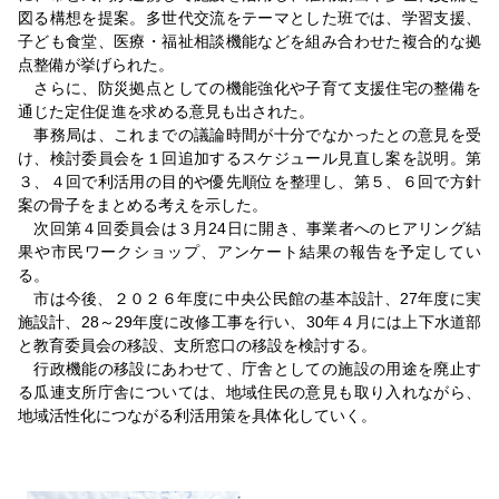
図る構想を提案。多世代交流をテーマとした班では、学習支援、
子ども食堂、医療・福祉相談機能などを組み合わせた複合的な拠
点整備が挙げられた。
さらに、防災拠点としての機能強化や子育て支援住宅の整備を
通じた定住促進を求める意見も出された。
事務局は、これまでの議論時間が十分でなかったとの意見を受
け、検討委員会を１回追加するスケジュール見直し案を説明。第
３、４回で利活用の目的や優先順位を整理し、第５、６回で方針
案の骨子をまとめる考えを示した。
次回第４回委員会は３月24日に開き、事業者へのヒアリング結
果や市民ワークショップ、アンケート結果の報告を予定してい
る。
市は今後、２０２６年度に中央公民館の基本設計、27年度に実
施設計、28～29年度に改修工事を行い、30年４月には上下水道部
と教育委員会の移設、支所窓口の移設を検討する。
行政機能の移設にあわせて、庁舎としての施設の用途を廃止す
る瓜連支所庁舎については、地域住民の意見も取り入れながら、
地域活性化につながる利活用策を具体化していく。