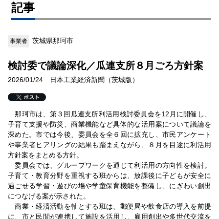
記事
茨城県那珂市
事業者
検討委で議論深化／瓜連支所８月ごろ方針案
2026/01/24 日本工業経済新聞（茨城版）
那珂市は、第３回瓜連支所利活用検討委員会を12月に開催し、
子育て支援や防災、商業機能など具体的な活用案について議論を
深めた。市では今後、委員会を全６回に拡充し、市民アンケート
や事業者ヒアリングの結果も踏まえながら、８月を目途に利活用
方針案をまとめる方針。
委員会では、グループワークを通じて利活用の方向性を検討。
子育て・教育分野を重視する班からは、放課後に子どもが安全に
過ごせる学習・遊びの場や学童保育機能を整備し、にぎわい創出
につなげる案が示された。
商業・経済活動を軸とする班は、郵便局や飲食店の導入を前提
に、市と民間が連携して施設を活用し、雇用創出や多世代交流を