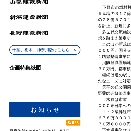
下野市の坂村哲
５％増の３１７
の２８億５７０
を計上。新規に多
多世代交流施設
想を踏まえ策定す
このほか新規は
千葉、栃木、神奈川版はこちら
０００円、国分
１路線整備事業に
消防器具置場建
企画特集紙面
３０万円、都市核
継続は道の駅し
たなニーズに対応
天平の丘公園周
野薬師寺跡整備事
土木費は市道・
ＸＣＯ東日本への
お 知 ら せ
１・２級幹線市
６７８万３００
７０万６０００円
下水道事業は３
夏季休業のお知らせ(8/11～8/16)