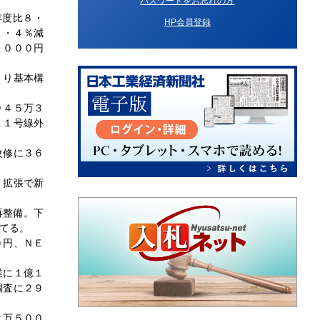
パスワードをお忘れの方
年度比８・
HP会員登録
１・４％減
１０００円
くり基本構
０４５万３
１１号線外
改修に３６
、拡張で新
再整備。下
てる。
０円、ＮＥ
業に１億１
調査に２９
２万５００