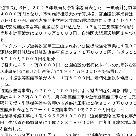
也市長は３日、２０２６年度当初予算案を発表した。一般会計は前
億４０００万円となり、市制施行後最大の予算規模。普通建設事業費は
１万９０００円。南河内第２中学校区共同調理場建設に５億３１０４万
世代交流施設等基本計画策定を盛り込んだ。（３面に主要事業予算額）
等基本計画策定は２０７８万８０００円。自治医大駅周辺地区まちづ
る。
インクルーシブ遊具設置等三王山ふれあい公園機能強化事業に１億３
寺運動公園野球場内野舗装改修事業に５３４１万６０００円、市道５１
５０１９万７０００円を配分。
て替えに４５１１万８０００円、公園施設の老朽化トイレの効率的な
形成事業化に向けた計画策定に１９４１万９０００円を措置した。
もつけ拡張等整備事業が８８１１万８０００円。老朽化施設を修繕し
する。
辺施設整備事業は６２００万１０００円。より魅力的な公園を目指し
業は４１２７万８０００円。第３期整備工事や金堂跡整備工事などに充
駅前広場・街路樹等維持管理や市道修繕工事に２億８０４０万６００
整備負担金などスマートＩＣ整備事業に１億７２２０万円を計上。
道舗装修繕工事に１億２９５８万１０００円、道路構造物長寿命化事
０円、生活道路修繕事業に１億７３８万８０００円、仁良川Ⅱ地区地籍
を配分した。
２億６７８９万６０００円（６・５％減）、水道事業は１７億７３９