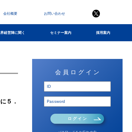
会社概要
お問い合わせ
業界経営陣に聞く
セミナー案内
採用案内
会 員 ロ グ イ ン
場に５．
ロ グ イ ン