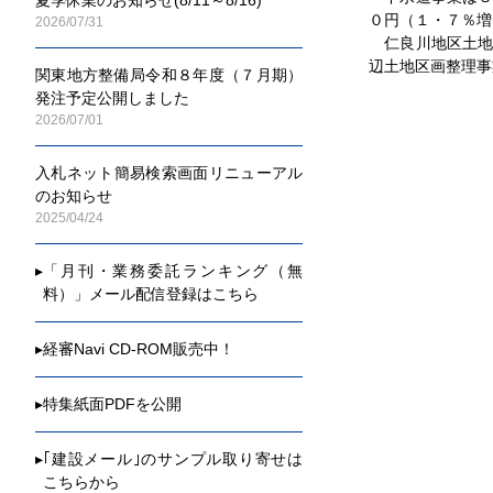
０円（１・７％増
2026/07/31
仁良川地区土地
辺土地区画整理事
関東地方整備局令和８年度（７月期）
発注予定公開しました
2026/07/01
入札ネット簡易検索画面リニューアル
のお知らせ
2025/04/24
▸
「月刊・業務委託ランキング（無
料）」メール配信登録はこちら
▸
経審Navi CD-ROM販売中！
▸
特集紙面PDFを公開
▸
｢建設メール｣のサンプル取り寄せは
こちらから