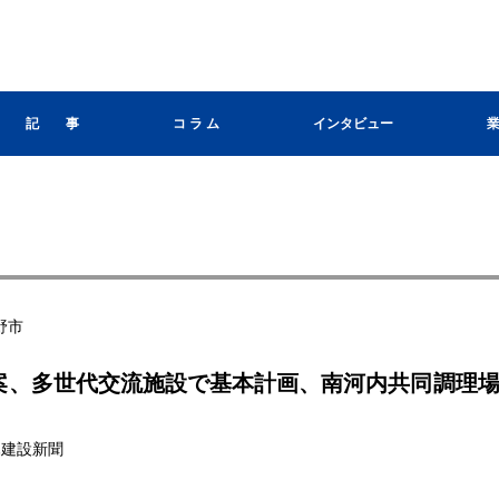
記 事
コ ラ ム
インタビュー
野市
案、多世代交流施設で基本計画、南河内共同調理
栃木建設新聞