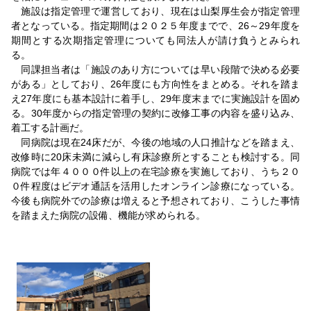
施設は指定管理で運営しており、現在は山梨厚生会が指定管理
者となっている。指定期間は２０２５年度までで、26～29年度を
期間とする次期指定管理についても同法人が請け負うとみられ
る。
同課担当者は「施設のあり方については早い段階で決める必要
がある」としており、26年度にも方向性をまとめる。それを踏ま
え27年度にも基本設計に着手し、29年度末までに実施設計を固め
る。30年度からの指定管理の契約に改修工事の内容を盛り込み、
着工する計画だ。
同病院は現在24床だが、今後の地域の人口推計などを踏まえ、
改修時に20床未満に減らし有床診療所とすることも検討する。同
病院では年４０００件以上の在宅診療を実施しており、うち２０
０件程度はビデオ通話を活用したオンライン診療になっている。
今後も病院外での診療は増えると予想されており、こうした事情
を踏まえた病院の設備、機能が求められる。