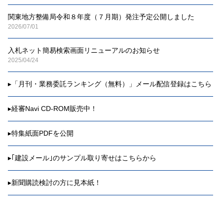
関東地方整備局令和８年度（７月期）発注予定公開しました
2026/07/01
入札ネット簡易検索画面リニューアルのお知らせ
2025/04/24
▸
「月刊・業務委託ランキング（無料）」メール配信登録はこちら
▸
経審Navi CD-ROM販売中！
▸
特集紙面PDFを公開
▸
｢建設メール｣のサンプル取り寄せはこちらから
▸
新聞購読検討の方に見本紙！