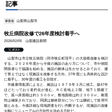
記事
山梨県山梨市
事業者
牧丘病院改修で26年度検討着手へ
2026/02/05 山梨建設新聞
山梨市は市立牧丘病院（同市牧丘町窪平）の大規模改修を検討
する。２０２６年度から今後の施設のあり方について、市や病院
関係者らで協議を始める。施設の躯体は生かせるとみており、建
て替えではなく現施設を改修する方向。27年度にも具体的な設計
に着手し、30年度の着工を目指す。
市健康増進課によると、施設は１９７９年３月に竣工。築47年
ほどたっており老朽化が進む。ＲＣ造地上２階、地下１階建て
で、延べ床面積は約１５００㎡。敷地面積は約２３００㎡。耐震
性は確保されており、同課は躯体部分については継続して使用可
能とみる。今後詳細な現地調査を行い判断するが、現施設の改修
を軸にリニューアルの方向性を決める方針だ。