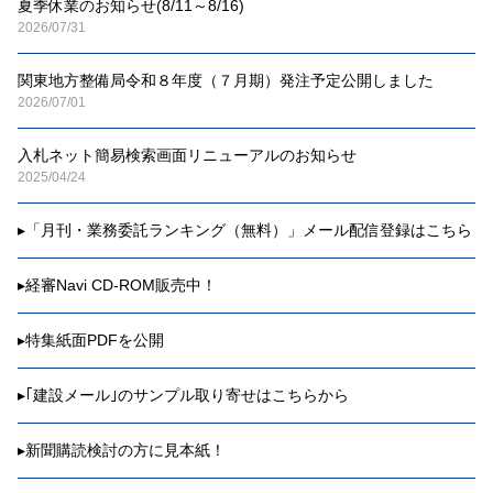
夏季休業のお知らせ(8/11～8/16)
2026/07/31
関東地方整備局令和８年度（７月期）発注予定公開しました
2026/07/01
入札ネット簡易検索画面リニューアルのお知らせ
2025/04/24
▸
「月刊・業務委託ランキング（無料）」メール配信登録はこちら
▸
経審Navi CD-ROM販売中！
▸
特集紙面PDFを公開
▸
｢建設メール｣のサンプル取り寄せはこちらから
▸
新聞購読検討の方に見本紙！