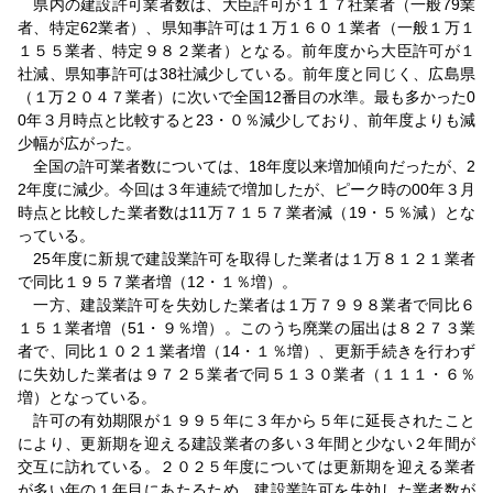
県内の建設許可業者数は、大臣許可が１１７社業者（一般79業
者、特定62業者）、県知事許可は１万１６０１業者（一般１万１
１５５業者、特定９８２業者）となる。前年度から大臣許可が１
社減、県知事許可は38社減少している。前年度と同じく、広島県
（１万２０４７業者）に次いで全国12番目の水準。最も多かった0
0年３月時点と比較すると23・０％減少しており、前年度よりも減
少幅が広がった。
全国の許可業者数については、18年度以来増加傾向だったが、2
2年度に減少。今回は３年連続で増加したが、ピーク時の00年３月
時点と比較した業者数は11万７１５７業者減（19・５％減）とな
っている。
25年度に新規で建設業許可を取得した業者は１万８１２１業者
で同比１９５７業者増（12・１％増）。
一方、建設業許可を失効した業者は１万７９９８業者で同比６
１５１業者増（51・９％増）。このうち廃業の届出は８２７３業
者で、同比１０２１業者増（14・１％増）、更新手続きを行わず
に失効した業者は９７２５業者で同５１３０業者（１１１・６％
増）となっている。
許可の有効期限が１９９５年に３年から５年に延長されたこと
により、更新期を迎える建設業者の多い３年間と少ない２年間が
交互に訪れている。２０２５年度については更新期を迎える業者
が多い年の１年目にあたるため、建設業許可を失効した業者数が