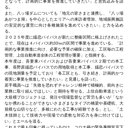
となって、計画的に事業を推進していきたい」と意気込みを語
る。
また、八ッ場ダムについても「地元の皆さまと連携し、『八ッ場
あがつま湖』を中心としたエリアへの来訪者増加、地域振興施設
の安定的な運営に向け各種施策を進めていきたい」と力を込め
る。
２０２５年度に嬬恋バイパスが新たに整備区間に格上げされたこ
とで、現在は４バイパス約33㎞の区間で事業を進めている。「計
画的な事業推進に向け、必要な予算の確保に加え、工区毎の工程
管理、上信自動車道全体の工程管理が重要」と指摘する。
本年度は、吾妻東バイパスおよび吾妻東バイパス２期での本工
事、長野原嬬恋バイパスでの用地取得と本工事、嬬恋バイパスで
の現地測量を予定しており「各工区とも、引き続き、計画的かつ
着実に事業を推進していきたい」と見通しを語った。
若手職員へは「失敗を恐れずチャレンジ精神で積極的、前向きに
業務に取り組んでほしい」と期待を寄せる。上信自動車道という
大規模プロジェクトは、発注や現場監督など苦労も多いが「なか
なか携わることができないさまざまなタイプの橋梁や基礎杭、大
規模な山切りなど、多岐にわたる工事が経験できる」とし、「土
木技師として技術力や現場での柔軟な対応力を身に付けてほし
い」とエールを送る。
これまで最も印象に残っているのは、コロナ禍の緊急事態宣言下