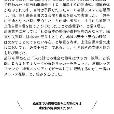
で行われた上信自動車道金井ＩＣ－箱島ＩＣの開通式。開催自体
が危ぶまれる中、当時は手探りだったＷＥＢ会議システムを活用
し、渋川市と東吾妻町の２会場と東京を結んで実施した。「無事
に開通となった時に安心したことが思い出深く、４月から通勤で
上信自動車道を使うようになったことが感慨深い」と振り返る。
建設業界に対しては「社会資本の整備や維持管理のみならず、除
雪や災害時には地域の守り手として、地域の安全・安心の確保に
は欠かすことのできない存在」と敬意を表す。上信自動車道の建
設においても「必要不可欠」であるとし、引き続きの支援と協力
を呼び掛けた。
趣味を尋ねると「人に話せる健全な趣味はサッカー観戦」と笑
顔。ＤＡＺＮでＪリーグや海外サッカーをチェック。浦和レッズ
ファンで「埼玉スタジアムでビール片手に観戦するのが、一番の
ストレス発散」と、笑みをこぼした。
紙媒体での情報収集をご希望の方は
建設新聞を御覧ください。