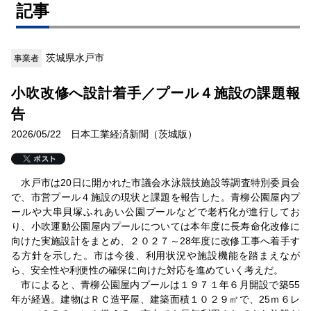
記事
茨城県水戸市
事業者
小吹改修へ設計着手／プール４施設の課題報
告
2026/05/22 日本工業経済新聞（茨城版）
水戸市は20日に開かれた市議会水泳競技施設等調査特別委員会
で、市営プール４施設の現状と課題を報告した。青柳公園屋内プ
ールや大串貝塚ふれあい公園プールなどで老朽化が進行してお
り、小吹運動公園屋内プールについては本年度に長寿命化改修に
向けた実施設計をまとめ、２０２７～28年度に改修工事へ着手す
る方針を示した。市は今後、利用状況や施設機能を踏まえなが
ら、安全性や利便性の確保に向けた対応を進めていく考えだ。
市によると、青柳公園屋内プールは１９７１年６月開設で築55
年が経過。建物はＲＣ造平屋、建築面積１０２９㎡で、25ｍ６レ