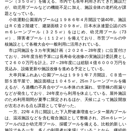
ーン（３５０㎡）を備える。市内でも長年利用されてきた施設だ
が、幼児用プールなどの機能不足に加え、施設全体の老朽化が課
題となっている。
小吹運動公園屋内プールは１９８６年４月開設で築40年。施設
はＲＣ造２階建て、建築面積２０９８㎡。日本水泳連盟公認の25
ｍ６レーンプール（３２５㎡）をはじめ、幼児用プール（73
㎡）、障害者プール（１１２㎡）を備えており、市営プールの中
核施設として各種大会や一般利用に活用されている。
市は同施設を３カ年実施計画（２０２６～28年度）に位置付け
ており、26年度当初予算には長寿命化改修の実施設計委託費とし
て２６００万円を計上。27～28年度には総額４億６０００万円を
見込み、設備更新や施設改修を進める予定としている。
大串貝塚ふれあい公園プールは１９９１年７月開設。ＣＢ造一
部Ｓ造平屋で、施設面積は１０４５㎡。25ｍ７レーンプールを備
えるが、ろ過機の不具合やプール本体の水漏れ、管理棟の雨漏り
などが発生しており、24年度から利用を休止している。屋外施設
のため利用期間が夏季に限定されるほか、天候によって施設開放
が左右される点も課題として挙がった。
一方、22年４月に開設した下入野健康増進センター屋内プール
は、温浴施設などを含む複合施設として整備され、25ｍ６レーン
プールのほか幼児用プール、採暖プールを備える。比較的新しい
施設である一方、多くの利用者が来場していることから、継続的