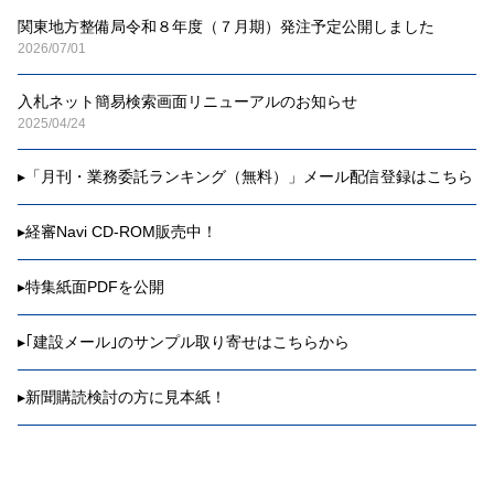
関東地方整備局令和８年度（７月期）発注予定公開しました
2026/07/01
入札ネット簡易検索画面リニューアルのお知らせ
2025/04/24
▸
「月刊・業務委託ランキング（無料）」メール配信登録はこちら
▸
経審Navi CD-ROM販売中！
▸
特集紙面PDFを公開
▸
｢建設メール｣のサンプル取り寄せはこちらから
▸
新聞購読検討の方に見本紙！