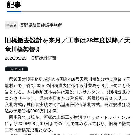
記事
長野県飯田建設事務所
事業者
旧橋撤去設計を来月／工事は28年度以降／天
竜川橋架替え
2026/05/23 長野建設新聞
県飯田建設事務所が進める国道418号天竜川橋架け替え事業（天
龍村）で、橋長232ｍの旧橋撤去に係る設計業務が６月上旬にも公
告となる。入札参加基本要件は建設コンサルタント（鋼構造及び
コンクリート）、県内本店または営業所、所属技術者３人以上。
入札方式は技術者実績等簡易型総合評価落札方式。発注規模は税
込み予定価格2000万円未満。
同事業では現在、新橋の上部工が横河ブリッジ・トライアンJV
により2028年６月19日までの工期で進められており、旧橋の撤去
工事は新橋完成後となる。