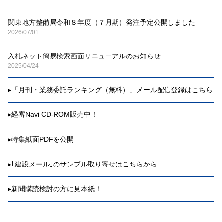
関東地方整備局令和８年度（７月期）発注予定公開しました
2026/07/01
入札ネット簡易検索画面リニューアルのお知らせ
2025/04/24
▸
「月刊・業務委託ランキング（無料）」メール配信登録はこちら
▸
経審Navi CD-ROM販売中！
▸
特集紙面PDFを公開
▸
｢建設メール｣のサンプル取り寄せはこちらから
▸
新聞購読検討の方に見本紙！