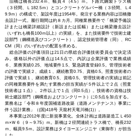
旧橋は橋長232.4ｍ、幅員４（4.5）ｍ。下路式鋼製トラス橋
（３径間、Ｌ182.5ｍ）とコンクリートゲルバー橋（３径間、Ｌ4
9.9ｍ）の構成で、架設年度は1954年。発注する業務内容は旧橋撤
去設計一式。履行期間は約８カ月。同種業務要件で「橋梁予備設
計または橋梁詳細設計（新設または拡幅）または橋梁撤去設計
（いずれも橋長100ｍ以上）の実績」を、また技術要件で技術士建
設部門（鋼構造及びコンクリート）、認定技術管理者（同）、RC
CM（同）のいずれかの配置を求める。
総合評価の評価項目は21日の県総合評価技術委員会で決定済
み。価格以外の評価点は14.5点で、内訳は企業評価で業務成績
６、業務実績0.25、地域要件1.5、緊急調査登録0.5。管理技術者
の評価で実績２、成績１、継続教育0.75、資格0.5。照査技術者の
評価で実績１、継続教育0.5、資格0.5。管理技術者の実績は前記
の同種業務要件を満たす業務の担当実績が５件以上で２点（照査
技術者は１点）、２件以上で１点（同0.5点）。技術者の資格は技
術士建設部門（鋼構造およびコンクリート）に0.5点を加点する。
業務名は「令和８年度国補道路改築（道路メンテナンス）事業に
伴う設計業務」（(国)418号 天龍村天竜川橋(1)）。
本事業は2012年度に新規事業化。全体計画は道路築造工Ｌ450
ｍ×Ｗ６（９～9.75）ｍ。新橋は２径間連続トラス橋で、橋長232
ｍ、幅員9.5ｍ。設計業務はタイヨーエンジニヤ（東御市）が担当
した。