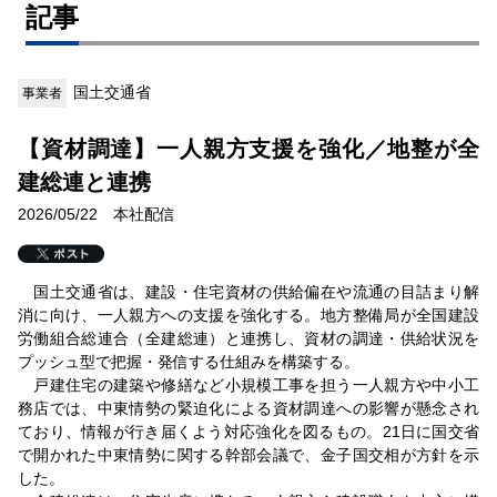
記事
国土交通省
事業者
【資材調達】一人親方支援を強化／地整が全
建総連と連携
2026/05/22 本社配信
国土交通省は、建設・住宅資材の供給偏在や流通の目詰まり解
消に向け、一人親方への支援を強化する。地方整備局が全国建設
労働組合総連合（全建総連）と連携し、資材の調達・供給状況を
プッシュ型で把握・発信する仕組みを構築する。
戸建住宅の建築や修繕など小規模工事を担う一人親方や中小工
務店では、中東情勢の緊迫化による資材調達への影響が懸念され
ており、情報が行き届くよう対応強化を図るもの。21日に国交省
で開かれた中東情勢に関する幹部会議で、金子国交相が方針を示
した。