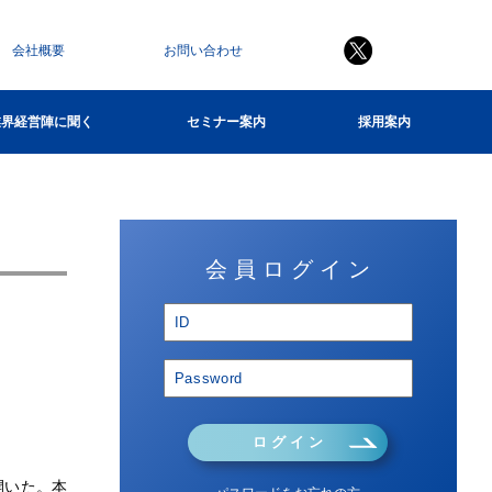
会社概要
お問い合わせ
業界経営陣に聞く
セミナー案内
採用案内
会 員 ロ グ イ ン
ロ グ イ ン
開いた。本