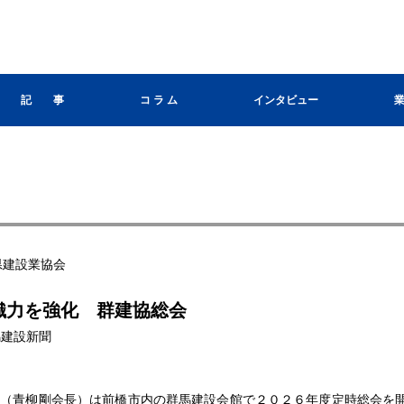
記 事
コ ラ ム
インタビュー
県建設業協会
織力を強化 群建協総会
群馬建設新聞
会（青柳剛会長）は前橋市内の群馬建設会館で２０２６年度定時総会を