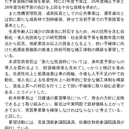
た予算規模の確保を要望。特に27年度予算は、25年度補正予算と
26年度当初予算の合計を上回る十分な規模を求めた。
また危機管理投資、成長投資としての公共事業は、通常歳出と
は別に新たな成長枠で別枠確保。併せて当初予算での予算措置を
基本とした。
生産年齢人口減少の加速化に対応するため、AIの活用を含む自
動化・省人化技術などの研究開発・社会実装予算を複数年度の視
点から拡充。他産業並み以上の賃金となるよう、担い手確保に向
けた処遇改善施策の推進と持続可能な施工体制の構築を要望して
いる。
木原官房長官は「新たな投資枠については、来年度予算からの
導入を図れるよう、財源確保策も含めてしっかりと検討を進め
る。生産性向上と処遇改善は車の両輪。今後も人手不足の中で自
動化、省人化による生産性向上へ効率的に安全な施工体制を構築
し、賃金上昇への対応を行うことで担い手確保に取り組む必要が
ある」とコメントした。
鈴木幹事長は「日建連の要望事項について、骨太の方針に反映
できるよう取り組みたい。最近は中東問題で資材価格も上がって
きており、実質事業量を確保しなければならないと考えている」
と話した。
要望活動には、見坂茂範参議院議員、佐藤信秋前参議院議員が
同行している。