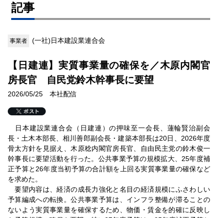
記事
(一社)日本建設業連合会
事業者
【日建連】実質事業量の確保を／木原内閣官
房長官 自民党鈴木幹事長に要望
2026/05/25 本社配信
日本建設業連合会（日建連）の押味至一会長、蓮輪賢治副会
長・土木本部長、相川善郎副会長・建築本部長は20日、2026年度
骨太方針を見据え、木原稔内閣官房長官、自由民主党の鈴木俊一
幹事長に要望活動を行った。公共事業予算の規模拡大、25年度補
正予算と26年度当初予算の合計額を上回る実質事業量の確保など
を求めた。
要望内容は、経済の成長力強化と名目の経済規模にふさわしい
予算編成への転換。公共事業予算は、インフラ整備が滞ることの
ないよう実質事業量を確保するため、物価・賃金を的確に反映し