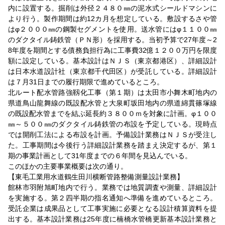
内に設置する。掘削は外径２４８０㎜の泥水式シールドマシンに
より行う。製作期間は約12カ月を想定している。敷設するさや管
はφ２０００㎜の鋼製セグメントを使用。送水管にはφ１１００㎜
のダクタイル鋳鉄管（ＰＮ形）を採用する。当初予算で27年度～2
8年度を期間とする債務負担行為に工事費32億１２００万円を限度
額に設定している。基本設計はＮＪＳ（東京都港区）、詳細設計
は日本水道設計社（東京都千代田区）が受託している。詳細設計
は７月31日までの履行期限で進めているところ。
北ルート配水管路強靱化工事（第１期）は太田市小舞木町地内の
県道鳥山龍舞線の既設配水管と大泉町坂田地内の県道綿貫篠塚線
の既設配水管までを結ぶ延長約３８００ｍを対象に計画。φ１００
㎜～５００㎜のダクタイル鋳鉄管の布設を予定している。現時点
では開削工法による布設を計画。予備設計業務はＮＪＳが受注し
た。工事期間は今後行う詳細設計業務を踏まえ決定するが、第１
期の事業計画として31年度までの６年間を見込んでいる。
このほかの主要事業概要は次の通り。
【東毛工業用水道鶴生田川横断管路整備測量設計業務】
館林市羽附旭町地内で行う。業務では地質調査や測量、詳細設計
を実施する。第２四半期の指名通知へ準備を進めているところ。
受託企業は成果品として工事実施に必要となる設計積算資料を提
出する。基本設計業務は25年度に楠橋水管橋更新基本設計業務と