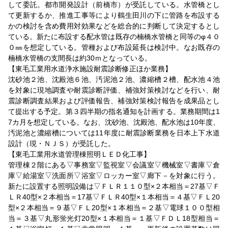
して委託。都市開発設計（前橋市）が受託している。水管橋とし
て更新するか、推進工事等により鶴生田川の下に管路を布設する
かの検討を含め費用対効果などを総合的に判断して決定するとし
ている。新たに布設する配水管は既存の楠橋水管橋と同等のφ４０
０㎜を想定している。管種および布設延長は検討中。なお既存の
楠橋水管橋の支間長は約30ｍとなっている。
【東毛工業用水道浄水施設耐震診断修正ほか業務】
沈砂池２池、沈殿池６池、汚泥池２池、濃縮槽２槽、配水池４池
を対象に現地調査や耐震診断評価、補強対策検討などを行い、耐
震診断調査結果および評価報告、補強対策検討報告を成果品とし
て提出する予定。第３四半期の指名通知を計画する。業務期間は1
7カ月を想定している。なお、沈砂池、沈殿池、配水池は10年度、
汚泥池と濃縮槽については11年度に耐震診断業務を日本上下水道
設計（現・ＮＪＳ）が受託した。
【東毛工業用水道管理棟照明ＬＥＤ化工事】
管理棟２階にある▽事務室▽監視室▽会議室▽機械室▽書庫▽倉
庫▽給湯室▽洗面所▽浴室▽ロッカー室▽廊下－を対象に行う。
新たに設置する照明設備は▽ＦＬＲ１１０型×２本相当＝27基▽Ｆ
ＬＲ40型×２本相当＝17基▽ＦＬＲ40型×１本相当＝４基▽ＦＬ20
型×２本相当＝９基▽ＦＬ20型×１本相当＝２基▽電球１００型相
当＝３基▽丸形蛍光灯20型×１本相当＝１基▽ＦＤＬ18型相当＝