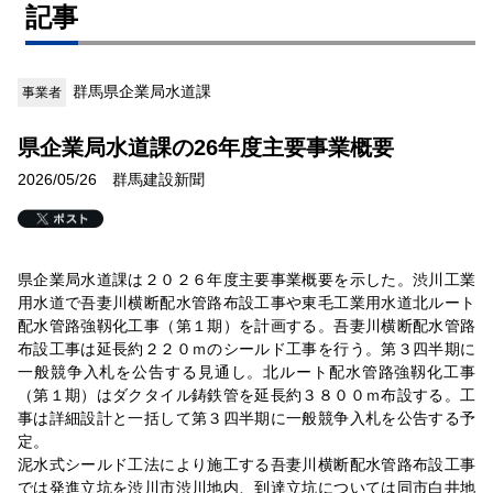
記事
群馬県企業局水道課
事業者
県企業局水道課の26年度主要事業概要
2026/05/26 群馬建設新聞
県企業局水道課は２０２６年度主要事業概要を示した。渋川工業
用水道で吾妻川横断配水管路布設工事や東毛工業用水道北ルート
配水管路強靱化工事（第１期）を計画する。吾妻川横断配水管路
布設工事は延長約２２０ｍのシールド工事を行う。第３四半期に
一般競争入札を公告する見通し。北ルート配水管路強靱化工事
（第１期）はダクタイル鋳鉄管を延長約３８００ｍ布設する。工
事は詳細設計と一括して第３四半期に一般競争入札を公告する予
定。
泥水式シールド工法により施工する吾妻川横断配水管路布設工事
では発進立坑を渋川市渋川地内、到達立坑については同市白井地