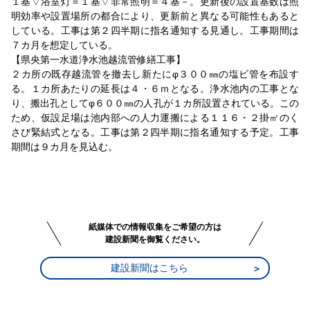
１基▽浴室灯＝１基▽非常照明＝４基－。更新後の設置基数は照
明効率や設置場所の都合により、更新前と異なる可能性もあると
している。工事は第２四半期に指名通知する見通し。工事期間は
７カ月を想定している。
【県央第一水道浄水池越流管修繕工事】
２カ所の既存越流管を撤去し新たにφ３００㎜の塩ビ管を布設す
る。１カ所あたりの延長は４・６ｍとなる。浄水池内の工事とな
り、搬出孔としてφ６００㎜の人孔が１カ所設置されている。この
ため、仮設足場は池内部への人力運搬による１１６・２掛㎡のく
さび緊結式となる。工事は第２四半期に指名通知する予定。工事
期間は９カ月を見込む。
紙媒体での情報収集をご希望の方は
建設新聞を御覧ください。
建設新聞はこちら