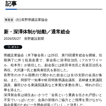
記事
(社)長野県建設業協会
事業者
新・深澤体制が始動／通常総会
2026/05/27 長野建設新聞
県建設業協会（木下修会長）は25日、第73回通常総会を開催。任
期満了に伴う役員改選で、新会長に深澤信治氏（フカサワイー
ル、松本市）が就任した。副会長には依田幸光氏と長坂亘治氏を
再任、大沢謙一氏と飯島泰臣氏を新任した。
長野市のホテル国際21で開かれた総会には全15支部の会員が集
結。また、阿部守一知事や依田明善県議会議長、若林健太衆議院
議員、藤田ひかる衆議院議員など来賓が多数出席し、晴れの日に
華を添えた。
深澤新会長は就任あいさつで「会長という重責を任され戸惑いと
不安でいっぱいだが、会員の皆様のご協力とご指導を受けながら
協会発展のために一生懸命頑張っていく」と決意した。