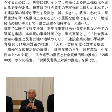
を守るためには、災害に強いインフラ整備による県土強靱化を進
める必要がある。最前線で社会資本の充実強化に取り組まれてい
る建設業の皆様が果たす役割は、誠に大きい。将来にわたり、県
民生活を守り発展向上させるという重要な使命はもとより、地域
経済の担い手として一層ご活躍を期待する」と述べた。
議事では昨年度収支決算、本年度事業計画や収支予算など全ての
議案を承認。本年度の事業計画では、重点事業として「社会資本
整備の推進と災害に強い地域づくり」「建設産業の担い手確保・
育成および雇用対策の推進」「入札・契約制度に対する提言」
「積極的な広報活動の展開」「建設産業の再生、経営革新、生産
性向上への対応」「法令遵守の徹底と社会貢献活動の推進」「205
00カーボンの推進」「労働災害防止対策の推進」を掲げた。