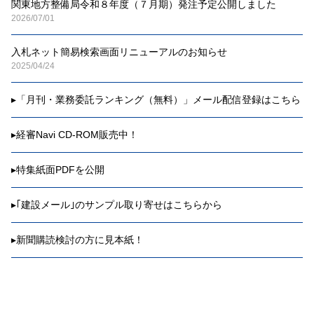
関東地方整備局令和８年度（７月期）発注予定公開しました
2026/07/01
入札ネット簡易検索画面リニューアルのお知らせ
2025/04/24
▸
「月刊・業務委託ランキング（無料）」メール配信登録はこちら
▸
経審Navi CD-ROM販売中！
▸
特集紙面PDFを公開
▸
｢建設メール｣のサンプル取り寄せはこちらから
▸
新聞購読検討の方に見本紙！