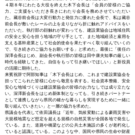
４期８年にわたる大役を終えた木下会長は「会員の皆様のご協
力、ご支援をいただき長きにわたり会長を務めさせていただい
た。藏谷前会長は大変行動力と発信力に優れた会長で、私は藏谷
前会長が敷いたレールの上を走りながら折に触れアドバイスをい
ただいた。執行部の顔触れが変わっても、建設業協会は地域住民
の安全と安心を担う地域の守り手として、また地域経済と雇用を
支える基幹産業として社会的使命を果たすべく取り組んでいくの
で、引き続きのご協力をお願いする」と求めた。最後に「後任の
深澤会長はじめ、副会長や執行部の皆様は田中康夫知事の厳しい
時代を経験してきた。自信をもって引き継いでほしい」と新役員
の活躍に期待した。
来賓祝辞で阿部知事は「木下会長はじめ、これまで建設業協会を
担ってこられた皆様に心から敬意を表する。社会資本整備、安全
安心な地域づくりは建設業協会の皆様のお力なしでは成り立たな
い。深澤新会長をはじめ新体制となっても、引き続きパートナー
として連携しながら県民の確かな暮らしを実現するために一緒に
取り組んでいきたい」と一層の協力を求めた。
県議会を代表して依田議長は「近年、気候変動による豪雨災害や
大規模地震など想定を超える規模の自然災害が全国各地で発生し
ている。また、道路や橋梁などの公共土木施設の多くが老朽化し
ていると認識している。このような中、国民や県民の生命や財産