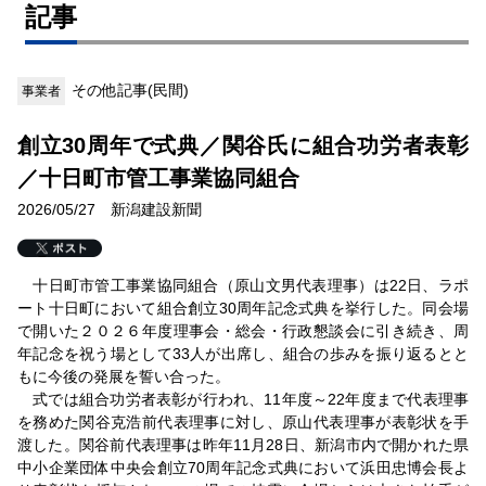
記事
その他記事(民間)
事業者
創立30周年で式典／関谷氏に組合功労者表彰
／十日町市管工事業協同組合
2026/05/27 新潟建設新聞
十日町市管工事業協同組合（原山文男代表理事）は22日、ラポ
ート十日町において組合創立30周年記念式典を挙行した。同会場
で開いた２０２６年度理事会・総会・行政懇談会に引き続き、周
年記念を祝う場として33人が出席し、組合の歩みを振り返るとと
もに今後の発展を誓い合った。
式では組合功労者表彰が行われ、11年度～22年度まで代表理事
を務めた関谷克浩前代表理事に対し、原山代表理事が表彰状を手
渡した。関谷前代表理事は昨年11月28日、新潟市内で開かれた県
中小企業団体中央会創立70周年記念式典において浜田忠博会長よ