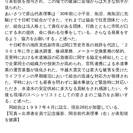
り表彰状を授与され、この場での披露に会場からは大きな拍手が
送られた。
あいさつで原山代表理事は「30年前に小千谷、魚沼、南魚沼に先
駆けて十日町で組合ができた。それまでは協会で任意団体だった
が、組合は法人格として責任がある団体。行政とともに市民が口
にする水の提供、命に係わる仕事をしている。さらなる発展をす
るよう、協力をお願いする」と述べた。
十日町市の池田克也副市長は関口芳史市長の祝辞を代読し「２
００１年に市と漏水調査、修繕業務、メーター交換業務の契約、
災害時における水道施設の応急復旧に関する協定を締結したこと
で企業同士の組織力や技術力が高められ、官民連携による水道事
業の運営基盤が強化された。中越大震災では甚大な被害を受けた
ライフラインの早期復旧において組合の迅速な対応力が発揮され
た。平時においても昼夜を問わずに漏水事故など緊急時に対応い
ただき、水道水の安定供給に多大なる貢献をされ感謝したい。今
後も現場のスペシャリストとしての皆さまのご協力をお願いす
る」と述べた。
同組合は１９９７年４月に設立。現在28社が加盟している。
【写真＝出席者全員で記念撮影、関谷前代表理事（右）が表彰状
を披露】