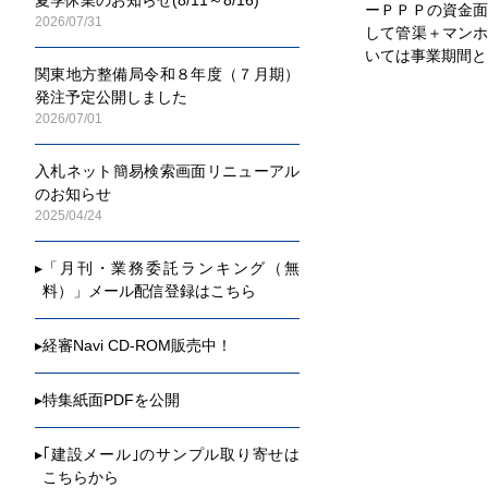
ーＰＰＰの資金
2026/07/31
して管渠＋マン
いては事業期間と
関東地方整備局令和８年度（７月期）
発注予定公開しました
2026/07/01
入札ネット簡易検索画面リニューアル
のお知らせ
2025/04/24
▸
「月刊・業務委託ランキング（無
料）」メール配信登録はこちら
▸
経審Navi CD-ROM販売中！
▸
特集紙面PDFを公開
▸
｢建設メール｣のサンプル取り寄せは
こちらから