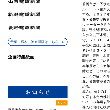
前橋市は、下水
ル３・５（更新
する。２０２７
査・優先交渉権者
ウォーターＰＰ
設。県央処理区の
単独公共下水道
で、５７３８・４
千葉、栃木、神奈川版はこちら
事業範囲は、点
Ｐレベル３・５
調達・管理、水質
企画特集紙面
間を想定している
本年度から２カ
針など、これか
る。その後、27
査と優先交渉者の
める。
お 知 ら せ
導入に向けては
対応するため検
いて、27年度以
導入に向けた検
夏季休業のお知らせ(8/11～8/16)