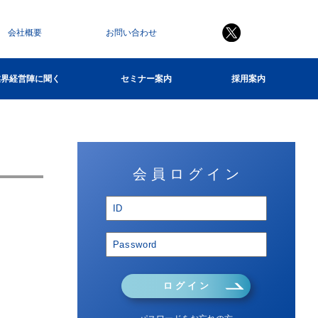
会社概要
お問い合わせ
業界経営陣に聞く
セミナー案内
採用案内
会 員 ロ グ イ ン
ロ グ イ ン