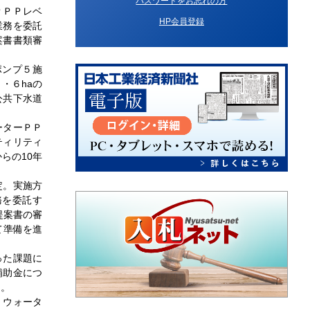
パスワードをお忘れの方
ＰＰＰレベ
HP会員登録
業務を委託
案書書類審
ポンプ５施
・６haの
公共下水道
ーターＰＰ
ティリティ
らの10年
定。実施方
務を委託す
提案書の審
て準備を進
った課題に
補助金につ
因。
、ウォータ