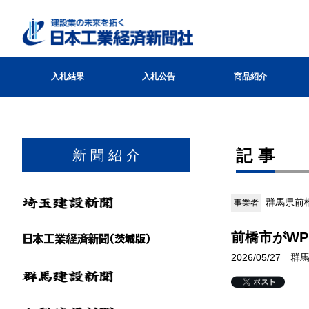
入札結果
入札公告
商品紹介
記事
新 聞 紹 介
群馬県前
事業者
前橋市がWP
2026/05/27 