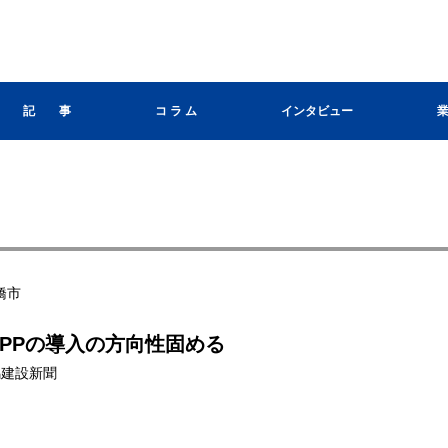
記 事
コ ラ ム
インタビュー
橋市
PPの導入の方向性固める
群馬建設新聞