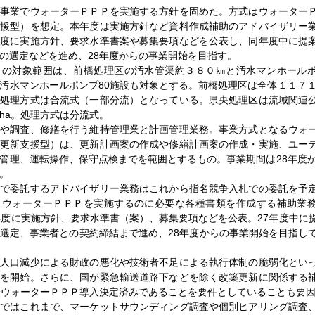
道事業でウォーターＰＰＰを実施する方針を固めた。方式はウォーター
支援型）を想定。本年度は実施方針など資料作成補助のアドバイザリー
年度に実施方針、要求水準書案や募集要項などを公表し、同年度中に提
の選定などを進め、28年度からの事業開始を目指す。
Ｐの対象範囲は、前橋処理区の汚水管渠約３８０㎞と汚水マンホール
汚水マンホールポンプ80施設も対象とする。前橋処理区は全体１１７１
。処理方式は合流式（一部分流）となっている。県央処理区は流域関連
ha。処理方式は分流式。
検や調査、修繕を行う維持管理業と計画管理業務。事業方式となるウォ
（更新支援型）は、更新計画案の作成や修繕計画案の作成・実施、ユー
管理、運転操作、保守点検までを範囲とするもの。事業期間は28年度か
。
年で委託するアドバイザリー業務はこれから指名競争入札での委託を予
らウォーターＰＰＰを実施するのに必要な各種書類を作成する補助業
年度に実施方針、要求水準書（案）、募集要項などを公表。27年度中に
選定、事業者との契約締結まで進め、28年度からの事業開始を目指し
、人口減少による財政の悪化や技術者不足による執行体制の脆弱化とい
討を開始。さらに、国が緊急輸送道路下などを除く改築更新に関係する
降ウォーターＰＰＰ導入決定済みであることを要件としていることも要
討ではこれまで、マーケットサウンディング調査や個別ヒアリング調査