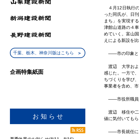
４月12日執行
った同氏が、日
まち」を実現す
津館山道路の４
めていく。富山
えによる新設を比
千葉、栃木、神奈川版はこちら
――市の印象と
渡辺 大学およ
企画特集紙面
感じた。一方で
ちづくりを学び
事業者を含め、市
――市役所職員
渡辺 移住や二
お 知 ら せ
値に気付いてもら
――市長就任に
夏季休業のお知らせ(8/11～8/16)