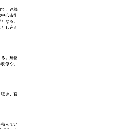
山で、連続
の中心市街
要となる。
落とし込ん
くる。建物
の改修や、
を聴き、官
を積んでい