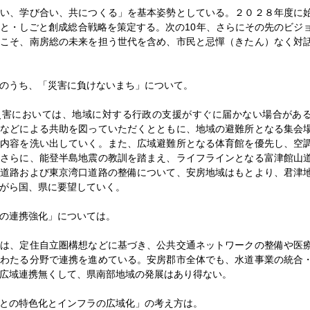
い、学び合い、共につくる」を基本姿勢としている。２０２８年度に
と・しごと創成総合戦略を策定する。次の10年、さらにその先のビジ
にこそ、南房総の未来を担う世代を含め、市民と忌憚（きたん）なく対
のうち、「災害に負けないまち」について。
害においては、地域に対する行政の支援がすぐに届かない場合があ
織などによる共助を図っていただくとともに、地域の避難所となる集会
の内容を洗い出していく。また、広域避難所となる体育館を優先し、空
。さらに、能登半島地震の教訓を踏まえ、ライフラインとなる富津館山
川道路および東京湾口道路の整備について、安房地域はもとより、君津
がら国、県に要望していく。
の連携強化」については。
は、定住自立圏構想などに基づき、公共交通ネットワークの整備や医
にわたる分野で連携を進めている。安房郡市全体でも、水道事業の統合
広域連携無くして、県南部地域の発展はあり得ない。
との特色化とインフラの広域化」の考え方は。