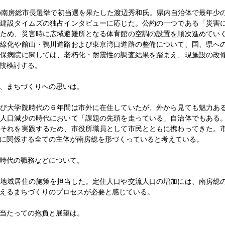
の南房総市長選挙で初当選を果たした渡辺秀和氏。県内自治体で最年少
刊建設タイムズの独占インタビューに応じた。公約の一つである「災害
るため、災害時に広域避難所となる体育館の空調の設置を順次進めてい
車線化や館山・鴨川道路および東京湾口道路の整備について、国、県へ
国保病院に関しては、老朽化・耐震性の調査結果を踏まえ、現施設の改
較検討する。
、まちづくりへの思いは。
び大学院時代の６年間は市外に在住していたが、外から見ても魅力あ
、人口減少の時代において「課題の先頭を走っている」自治体でもある
、それを実践するため、市役所職員として市民とともに携わってきた。
に関係する全ての主体が南房総を形づくっていると考えている。
時代の職務などについて。
地域居住の施策を担当した。定住人口や交流人口の増加には、南房総
えるまちづくりのプロセスが必要と感じている。
当たっての抱負と展望は。