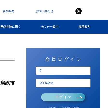
会社概要
お問い合わせ
業界経営陣に聞く
セミナー案内
採用案内
会 員 ロ グ イ ン
南房総市
ロ グ イ ン