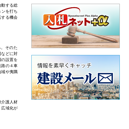
始動する総
ョンを打ち
話する機会
る。そのた
場などに対
調の設置を
道路の４車
地域や夷隅
療介護人材
・広域化が