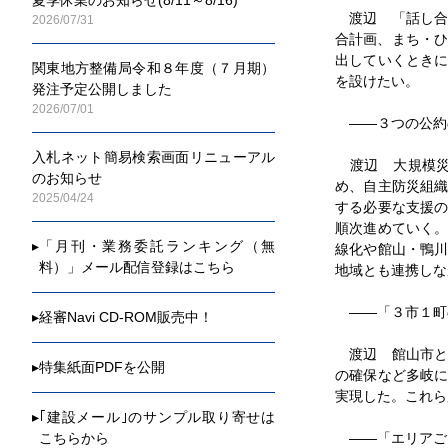
渡辺 「話し合
2026/07/31
合計画、まち・ひ
出していくとき
関東地方整備局令和８年度（７月期）
を設けたい。
発注予定公開しました
2026/07/01
――３つの公約
入札ネット簡易検索画面リニューアル
渡辺 大規模災
のお知らせ
め、自主防災組
2025/04/24
する必要な支援
順次進めていく
▸
「月刊・業務委託ランキング（無
線化や館山・鴨
料）」メール配信登録はこちら
地域とも連携しな
――「３市１町
▸
経審Navi CD-ROM販売中！
渡辺 館山市と
▸
特集紙面PDFを公開
の確保など多岐
実現した。これら
▸
｢建設メール｣のサンプル取り寄せは
こちらから
――「エリアご