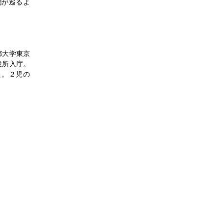
潤が巡るよ
都大学東京
役所入庁。
た。２児の