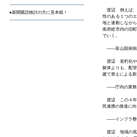
渡辺 例えば、
▸
新聞購読検討の方に見本紙！
性のある１つの
地と連動しなが
南房総市内の旧
でいく。
――富山国保病
渡辺 老朽化や
躯体よりも、配
建て替えによる新
――庁内の業務
渡辺 この４年
民連携の推進に向
――インフラ整
渡辺 地域の底