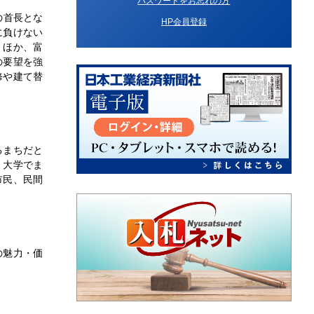
パスワードをお忘れの方
の首長とな
HP会員登録
に負けない
くほか、富
の要望を強
修や建て替
るまちだと
。大学でま
市民、民間
の魅力・価