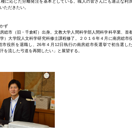
工種に応じた分離発注を基本としている。職人の皆さんにも適正な利
いただきたい。
かず
房総市（旧・千倉町）出身。文教大学人間科学部人間科学科卒業、首
大学）大学院人文科学研究科修士課程修了。２０１６年４月に南房総市
房総市役所を退職し、26年４月12日執行の南房総市長選挙で初当選し
汗を流した弓道を再開したい」と展望する。