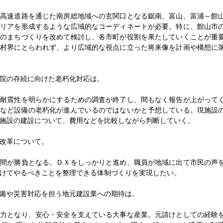
高速道路を通じた南房総地域への玄関口となる鋸南、富山、富浦～館
エリアを形成するような広域的なコーディネートが必要。特に、館山市
らのまちづくりを改めて検討し、各市町が役割を果たしていくことが重
町村界にとらわれず、より広域的な視点に立った将来像を計画や構想に
院の存続に向けた老朽化対応は。
耐震性を明らかにするための調査が終了し、間もなく報告が上がって
管など設備の老朽化が進んでいるのではないかと予想している。現施設
施設の建設について、費用などを比較しながら判断していく。
改革について。
間が勝負となる。ＤＸをしっかりと進め、職員が地域に出て市民の声
けてやるべきことを整理できる体制づくりを実現したい。
備や災害対応を担う地元建設業への期待は。
力となり、安心・安全を支えている大事な産業。元請けとしての経験