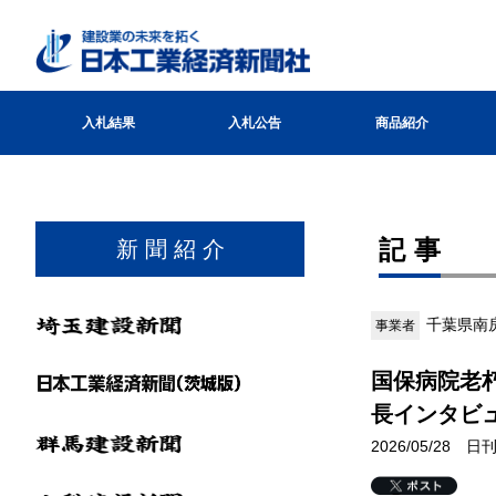
入札結果
入札公告
商品紹介
記事
新 聞 紹 介
千葉県南
事業者
国保病院老
長インタビ
2026/05/28