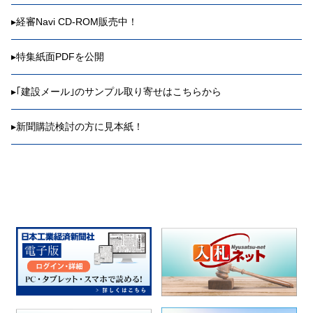
▸
経審Navi CD-ROM販売中！
▸
特集紙面PDFを公開
▸
｢建設メール｣のサンプル取り寄せはこちらから
▸
新聞購読検討の方に見本紙！