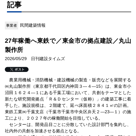
記事
民間建築情報
事業者
27年稼働へ東鉄で／東金市の拠点建設／丸山
製作所
2026/05/29 日刊建設タイムズ
農業用機械・消防機械・建設機械の製造・販売などを展開する
㈱丸山製作所（東京都千代田区内神田３―４―15）は、東金市小
沼田１６２４―１にある千葉工場において、共創をテーマとした
新たな研究開発拠点「Ｒ＆Ｄセンター（仮称）」の建築工事に着
手した。施設規模は、２階建て、延べ床面積２８４１㎡の計画。
東鉄工業㈱千葉支店（千葉市千葉市中央区弁天２―23―１）の施
工により、２０２７年の稼働開始を目指している。
センターは、開発品目ごとに分散していた設計部門を集約し、
社内外の共創を加速させる拠点となる。