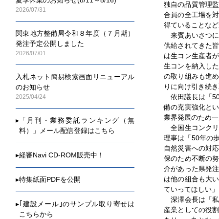
独自の品質管理監
2026/07/31
合員の全工場を
得ていることなど
関東地方整備局令和８年度（７月期）
来賓あいさつに
発注予定公開しました
供給されてきた
2026/07/01
は生コン生産者
生コンを納入し
の取り組みも進
入札ネット簡易検索画面リニューアル
りに向け引き続き
のお知らせ
依田議長は「5
2025/04/24
備の充実強化と
業界発展のため一
▸
「月刊・業務委託ランキング（無
全国生コンクリ
料）」メール配信登録はこちら
理事は「50年の
自然災害への対
▸
経審Navi CD-ROM販売中！
保のため不断の
介があった県発
は他の組合も大
▸
特集紙面PDFを公開
ていってほしい」
深澤会長は「私
▸
｢建設メール｣のサンプル取り寄せは
産業としての役
こちらから