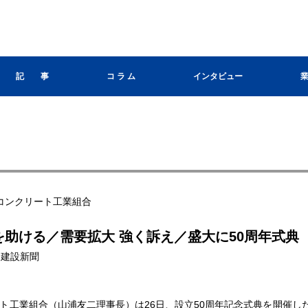
記 事
コ ラ ム
インタビュー
コンクリート工業組合
を助ける／需要拡大 強く訴え／盛大に50周年式典
長野建設新聞
工業組合（山浦友二理事長）は26日、設立50周年記念式典を開催し