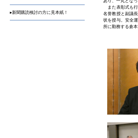
あり、一丸となっ
また表彰式も行
▸
新聞購読検討の方に見本紙！
名誉教授と副議
状を授与。安全
所に勤務する倉本