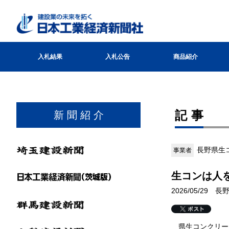
入札結果
入札公告
商品紹介
記事
新 聞 紹 介
長野県生
事業者
生コンは人
2026/05/29 
県生コンクリート