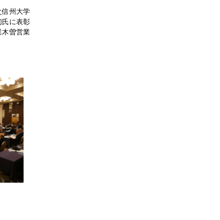
之信州大学
初氏に表彰
業木曽営業