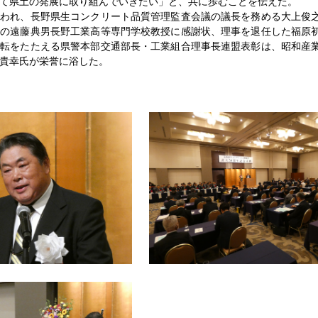
て県土の発展に取り組んでいきたい」と、共に歩むことを伝えた。
われ、長野県生コンクリート品質管理監査会議の議長を務める大上俊
長の遠藤典男長野工業高等専門学校教授に感謝状、理事を退任した福原
運転をたたえる県警本部交通部長・工業組合理事長連盟表彰は、昭和産
貴幸氏が栄誉に浴した。