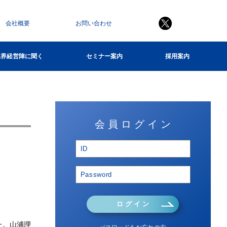
会社概要
お問い合わせ
業界経営陣に聞く
セミナー案内
採用案内
会 員 ロ グ イ ン
ロ グ イ ン
た。山浦理