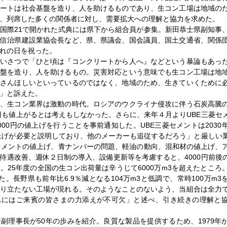
リートは社会基盤を造り、人を助けるものであり、生コン工場は地域の
、列席した多くの関係者に対し、需要拡大への理解と協力を求めた。
国際21で開かれた式典には県下から組合員が参集。新田恭士県副知事
澤信治県建設業協会長など、県、県議会、国会議員、国土交通省、関係
れの日を祝った。
いさつで「ひと頃は『コンクリートから人へ』などという暴論もあっ
基盤を造り、人を助けるもの。災害対応という意味でも生コン工場は地
くさんほしいといっているのではなく、地域のため、生きていくために
」と訴えた。
、生コン業界は激動の時代。ロシアのウクライナ侵攻に伴う石炭高騰
0円も値上がるとは考えもしなかった。さらに、来年４月よりUBE三菱セ
000円の値上げを行うことを事前通知した。UBE三菱セメントは2030
値上げが必要と説明しており、他のメーカーも追従するだろう」と厳しい
セメントの値上げ、青ナンバーの問題、軽油の動向、混和材の値上げ、
待遇改善、週休２日制の導入、設備更新等を考慮すると、4000円前後
。25年度の全国の生コン出荷量は辛うじて6000万m3を超えたところ
った。長野県も前年比6.9％減となる104万m3と低調で、常時100万m3
成り立たない工場が現れる。そのようなことのないよう、当組合は全力
れにはご来賓の皆さまの力添えが不可欠」と述べ、引き続きの理解と
理事長が50年の歩みを紹介。良質な製品を提供するため、1979年