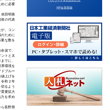
パスワードをお忘れの方
ために必要
HP会員登録
、依田明善
団体の代表
たが、コン
域のために
必要な数を
の余波で、
メントと太
年までに、
業界環境を
アドブルー
の値上げを
。令和２年
を切るよう
で需要拡大
協力を求め
から長野県