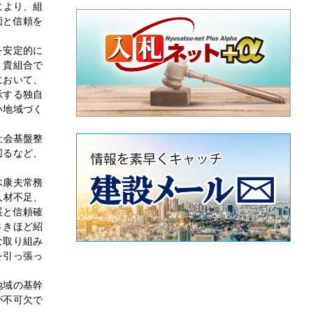
により、組
価と信頼を
を安定的に
、貴組合で
において、
示する独自
い地域づく
社会基盤整
図るなど、
木康夫常務
人材不足、
展と信頼確
さきほど紹
な取り組み
を引っ張っ
地域の基幹
が不可欠で