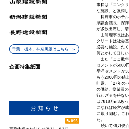
事長は「コンク
な施設」と強調し
長野市のホテル
県議会議長、深
が多数出席し、晴
山浦理事長はあ
クリートは社会
必要な施設。た
千葉、栃木、神奈川版はこちら
何とかしてほしい
また「ここ数年
セメントが500
企画特集紙面
平洋セメントが3
もう2000円の
吐露。「27年の
の供給、従業員の
行わざるを得ない
は7818万m3あ
お 知 ら せ
になれば経営が
に取り組む。こ
た。
続いて傳刀俊介副
夏季休業のお知らせ(8/11～8/16)