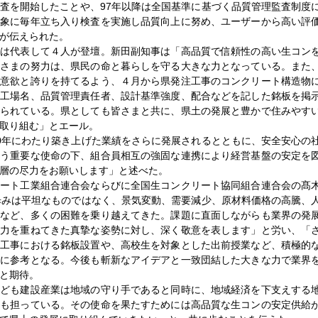
査を開始したことや、97年以降は全国基準に基づく品質管理監査制度
対象に毎年立ち入り検査を実施し品質向上に努め、ユーザーから高い評
が伝えられた。
は代表して４人が登壇。新田副知事は「高品質で信頼性の高い生コン
皆さまの努力は、県民の命と暮らしを守る大きな力となっている。また
が意欲と誇りを持てるよう、４月から県発注工事のコンクリート構造物
た工場名、品質管理責任者、設計基準強度、配合などを記した銘板を掲
められている。県としても皆さまと共に、県土の発展と豊かで住みやす
取り組む」とエール。
0年にわたり築き上げた業績をさらに発展されるとともに、安全安心の
いう重要な使命の下、組合員相互の強固な連携により経営基盤の安定を
層の尽力をお願いします」と述べた。
ート工業組合連合会ならびに全国生コンクリート協同組合連合会の髙
歩みは平坦なものではなく、景気変動、需要減少、原材料価格の高騰、
応など、多くの困難を乗り越えてきた。課題に直面しながらも業界の発
努力を重ねてきた真摯な姿勢に対し、深く敬意を表します」と労い、「
注工事における銘板設置や、高校生を対象とした出前授業など、積極的
いに参考となる。今後も斬新なアイデアと一致団結した大きな力で業界
と期待。
ども建設産業は地域の守り手であると同時に、地域経済を下支えする
割も担っている。その使命を果たすためには高品質な生コンの安定供給