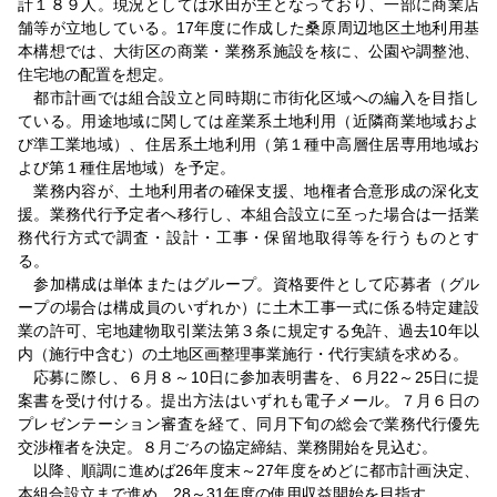
計１８９人。現況としては水田が主となっており、一部に商業店
舗等が立地している。17年度に作成した桑原周辺地区土地利用基
本構想では、大街区の商業・業務系施設を核に、公園や調整池、
住宅地の配置を想定。
都市計画では組合設立と同時期に市街化区域への編入を目指し
ている。用途地域に関しては産業系土地利用（近隣商業地域およ
び準工業地域）、住居系土地利用（第１種中高層住居専用地域お
よび第１種住居地域）を予定。
業務内容が、土地利用者の確保支援、地権者合意形成の深化支
援。業務代行予定者へ移行し、本組合設立に至った場合は一括業
務代行方式で調査・設計・工事・保留地取得等を行うものとす
る。
参加構成は単体またはグループ。資格要件として応募者（グル
ープの場合は構成員のいずれか）に土木工事一式に係る特定建設
業の許可、宅地建物取引業法第３条に規定する免許、過去10年以
内（施行中含む）の土地区画整理事業施行・代行実績を求める。
応募に際し、６月８～10日に参加表明書を、６月22～25日に提
案書を受け付ける。提出方法はいずれも電子メール。７月６日の
プレゼンテーション審査を経て、同月下旬の総会で業務代行優先
交渉権者を決定。８月ごろの協定締結、業務開始を見込む。
以降、順調に進めば26年度末～27年度をめどに都市計画決定、
本組合設立まで進め、28～31年度の使用収益開始を目指す。