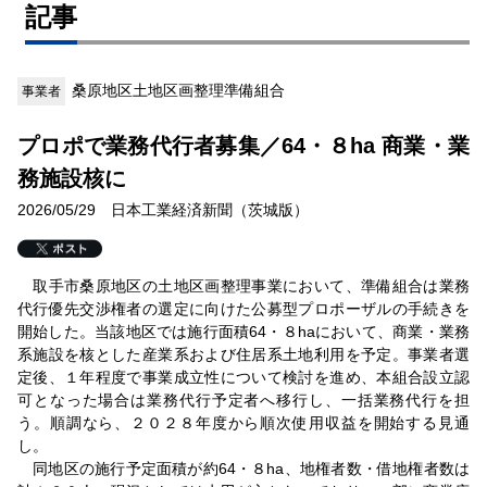
記事
桑原地区土地区画整理準備組合
事業者
プロポで業務代行者募集／64・８ha 商業・業
務施設核に
2026/05/29 日本工業経済新聞（茨城版）
取手市桑原地区の土地区画整理事業において、準備組合は業務
代行優先交渉権者の選定に向けた公募型プロポーザルの手続きを
開始した。当該地区では施行面積64・８haにおいて、商業・業務
系施設を核とした産業系および住居系土地利用を予定。事業者選
定後、１年程度で事業成立性について検討を進め、本組合設立認
可となった場合は業務代行予定者へ移行し、一括業務代行を担
う。順調なら、２０２８年度から順次使用収益を開始する見通
し。
同地区の施行予定面積が約64・８ha、地権者数・借地権者数は