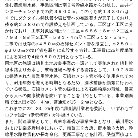
含む農業用水路。事業区間は南２号幹線水路から分岐し、吉井イ
ンターチェンジまでの約３９００ｍ。このうち約１３３０ｍは、
すでにダクタイル鋳鉄管や塩ビ管への布設替えが完了しており、
残る約２５８０ｍで布設替えを計画している。工区は４工区に分
かれており、工事対象区間は▽１工区＝６８６・８ｍ▽２工区＝
７９３・８ｍ▽３工区＝５９１・４ｍ▽４工区５１２・５ｍ－。
工事では既存のφ４５０㎜の石綿セメント管を撤去し、φ２５０～
φ３００㎜の塩ビ管を新たに布設する方針。工事費は25年度単価
による算出で４億９８００万円となっている。
同地区の施設は鏑川土地改良事業の一環として実施された鏑川幹
線水路より分水し、末端ほ場へ導水する管路として、１９７５年
に築造された農業用管水路。石綿セメント管が多く使用されてお
り、耐用年数を迎える時期となるため、漏水補修が頻繁に行われ
ている状況。石綿セメント管の破損による石綿粉塵の飛散、暴露
から人への健康被害を防止することを目的としている。事業別面
積では水田が26・４ha、普通畑が15・２haとなる。
これまでに22、23、25年度に調査設計業務を委託し、いずれもプ
ロファ設計（伊勢崎市）が手掛けている。
また、関連事業として、農林水産省が事業主体となり、鏑川用水
および甘楽多野用水において、頭首工２カ所、貯水池３カ所、幹
線用水路耐震化や長寿命化、更新工事などを計画。受益面積は１