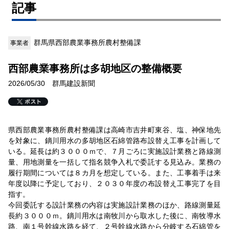
記事
群馬県西部農業事務所農村整備課
事業者
西部農業事務所は多胡地区の整備概要
2026/05/30 群馬建設新聞
県西部農業事務所農村整備課は高崎市吉井町東谷、塩、神保地先
を対象に、鏑川用水の多胡地区石綿管路布設替え工事を計画して
いる。延長は約３０００ｍで、７月ごろに実施設計業務と路線測
量、用地測量を一括して指名競争入札で委託する見込み。業務の
履行期間については８カ月を想定している。また、工事着手は来
年度以降に予定しており、２０３０年度の布設替え工事完了を目
指す。
今回委託する設計業務の内容は実施設計業務のほか、路線測量延
長約３０００ｍ。鏑川用水は南牧川から取水した後に、南牧導水
路、南１号幹線水路を経て、２号幹線水路から分岐する石綿管を