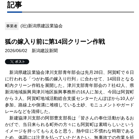
記事
(社)新潟県建設業協会
事業者
狐の嫁入り前に第14回クリーン作戦
2026/06/02 新潟建設新聞
新潟県建設業協会津川支部青年部会は先月28日、阿賀町で６日
に行われる「つがわ狐の嫁入り行列」に合わせて、14回目となる
町内クリーン作戦を展開した。津川支部青年部会の７社42人、県
新潟地域振興局津川地区振興事務所の16人に加え、今回は阿賀町
から３人、阿賀町地域活動総合支援センターたんぽぽから10人が
参加。路線上や側溝に堆積している土砂、モニュメントやガード
レールなどを清掃した。
新建協津川支部の阿部豊支部長は「皆さんの奉仕活動があるお
かげで、当日来られる町外の方々にも阿賀町は素晴らしいという
イメージを持ってもらえると思う。熱中症に不慣れな時期である
ため、体調には注意を払っていただきたい。無事故での作業を祈