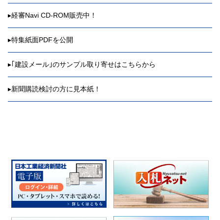
▸
経審Navi CD-ROM販売中！
▸
特集紙面PDFを公開
▸
｢建設メール｣のサンプル取り寄せはこちらから
▸
新聞購読検討の方に見本紙！