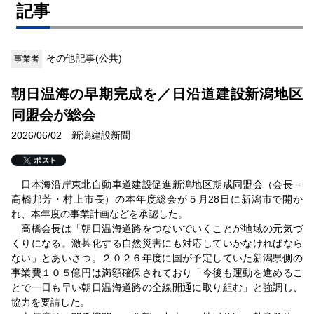
記事
その他記事(公共)
事業者
朝日温海の早期完成を／日沿道建設新潟地区
同盟会が総会
2026/06/02 新潟建設新聞
日本海沿岸東北自動車道建設促進新潟地区期成同盟会（会長＝
高橋邦芳・村上市長）の本年度総会が５月28日に新潟市で開か
れ、本年度の事業計画などを承認した。
高橋会長は「朝日温海道路をつないでいくことが地域の元気づ
くりになる。激甚化する自然災害にも対応していかなければなら
ない」とあいさつ。２０２６年度に国が予定していた新潟県側の
事業費１０５億円は満額確保されており「今後も運動を進めるこ
とで一日も早い朝日温海道路の全線開通に取り組む」と強調し、
協力を要請した。