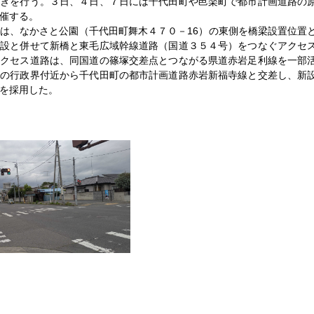
続きを行う。３日、４日、７日には千代田町や邑楽町で都市計画道路の
催する。
は、なかさと公園（千代田町舞木４７０－16）の東側を橋梁設置位置
新設と併せて新橋と東毛広域幹線道路（国道３５４号）をつなぐアクセ
アクセス道路は、同国道の篠塚交差点とつながる県道赤岩足利線を一部
との行政界付近から千代田町の都市計画道路赤岩新福寺線と交差し、新
を採用した。