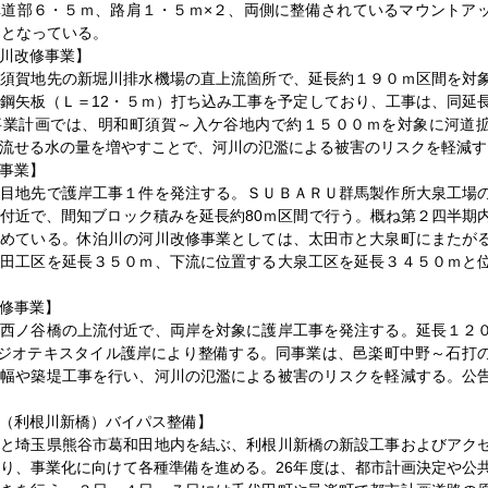
車道部６・５ｍ、路肩１・５ｍ×２、両側に整備されているマウントア
ｍとなっている。
川改修事業】
町須賀地先の新堀川排水機場の直上流箇所で、延長約１９０ｍ区間を対
鋼矢板（Ｌ＝12・５ｍ）打ち込み工事を予定しており、工事は、同延
事業計画では、明和町須賀～入ケ谷地内で約１５００ｍを対象に河道
流せる水の量を増やすことで、河川の氾濫による被害のリスクを軽減す
事業】
丁目地先で護岸工事１件を発注する。ＳＵＢＡＲＵ群馬製作所大泉工場
付近で、間知ブロック積みを延長約80ｍ区間で行う。概ね第２四半期
進めている。休泊川の河川改修事業としては、太田市と大泉町にまたが
太田工区を延長３５０ｍ、下流に位置する大泉工区を延長３４５０ｍと
修事業】
の西ノ谷橋の上流付近で、両岸を対象に護岸工事を発注する。延長１２
でジオテキスタイル護岸により整備する。同事業は、邑楽町中野～石打
拡幅や築堤工事を行い、河川の氾濫による被害のリスクを軽減する。公
（利根川新橋）バイパス整備】
内と埼玉県熊谷市葛和田地内を結ぶ、利根川新橋の新設工事およびアク
り、事業化に向けて各種準備を進める。26年度は、都市計画決定や公