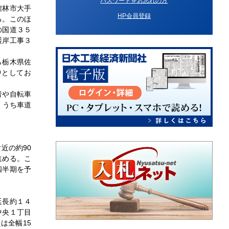
パスワードをお忘れの方
館林市大手
HP会員登録
る。このほ
の国道３５
護岸工事３
ら栃木県佐
中としてお
者や自転車
、うち車道
近の約90
進める。こ
四半期を予
延長約１４
中央１丁目
は全幅15