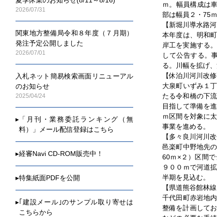
ｍ。幅員構成は
2026/07/31
部は幅員２・75
【新堀川導水路河
関東地方整備局令和８年度（７月期）
本年度は、明和
発注予定公開しました
岸工を実施する。
2026/07/01
して公告する。
る。川幅を拡げ、
【休泊川河川改修
入札ネット簡易検索画面リニューアル
大泉町いずみ１
のお知らせ
たる令和橋の下流
2025/04/24
目指して準備を
ｍ区間を対象に
▸
「月刊・業務委託ランキング（無
事業を進める。
料）」メール配信登録はこちら
【多々良川河川改
邑楽町中野地先
▸
経審Navi CD-ROM販売中！
60ｍ×２）区間
９００ｍで河道
半期を見込む。
▸
特集紙面PDFを公開
【県道熊谷館林線
千代田町赤岩地
▸
｢建設メール｣のサンプル取り寄せは
整備を計画してお
こちらから