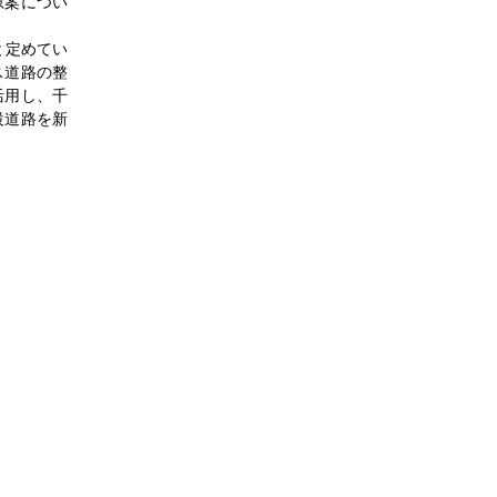
原案につい
と定めてい
ス道路の整
活用し、千
設道路を新