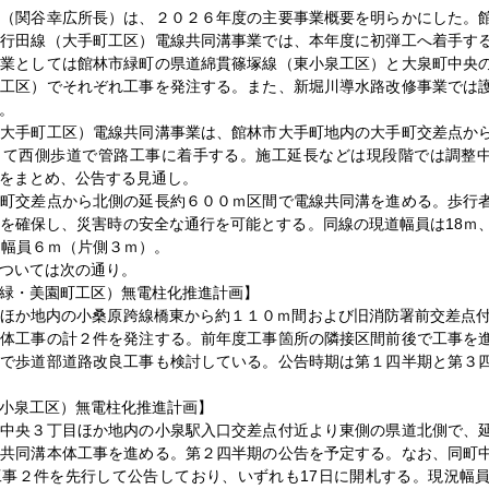
所（関谷幸広所長）は、２０２６年度の主要事業概要を明らかにした。
野行田線（大手町工区）電線共同溝事業では、本年度に初弾工へ着手す
事業としては館林市緑町の県道綿貫篠塚線（東小泉工区）と大泉町中央
町工区）でそれぞれ工事を発注する。また、新堀川導水路改修事業では
。
（大手町工区）電線共同溝事業は、館林市大手町地内の大手町交差点か
って西側歩道で管路工事に着手する。施工延長などは現段階では調整
をまとめ、公告する見通し。
手町交差点から北側の延長約６００ｍ区間で電線共同溝を進める。歩行
を確保し、災害時の安全な通行を可能とする。同線の現道幅員は18ｍ
道幅員６ｍ（片側３ｍ）。
ついては次の通り。
緑・美園町工区）無電柱化推進計画】
ほか地内の小桑原跨線橋東から約１１０ｍ間および旧消防署前交差点付
本体工事の計２件を発注する。前年度工事箇所の隣接区間前後で工事を
間で歩道部道路改良工事も検討している。公告時期は第１四半期と第３
小泉工区）無電柱化推進計画】
町中央３丁目ほか地内の小泉駅入口交差点付近より東側の県道北側で、
線共同溝本体工事を進める。第２四半期の公告を予定する。なお、同町
事２件を先行して公告しており、いずれも17日に開札する。現況幅員