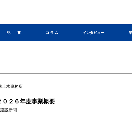
記 事
コ ラ ム
インタビュー
林土木事務所
２０２６年度事業概要
群馬建設新聞