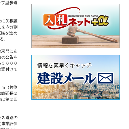
ップ型歩道
象に矢板護
長を３分割
拡幅を進め
る。
の東門にあ
内の公告を
る３８００
位置付けて
０ｍ（片側
の総延長２
告は第２四
セス道路の
共事業評価