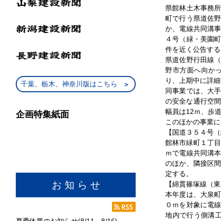
県館林土木事務
町で行う県道佐
か、電線共同溝
４号（緑・美園
件を近く公告する
県道佐野行田線
野市方面へ向か
り、上期中に詳細
千葉、栃木、神奈川版はこちら
同事業では、大
の安全な通行空間
幅員は12ｍ、歩
企画特集紙面
このほかの事業に
【国道３５４号（
館林市緑町１丁目
ｍで電線共同溝
のほか、隣接区
定する。
お 知 ら せ
【綿貫篠塚線（東
本年度は、大泉
０ｍを対象に電
地内で行う側溝工
夏季休業のお知らせ(8/11～8/16)