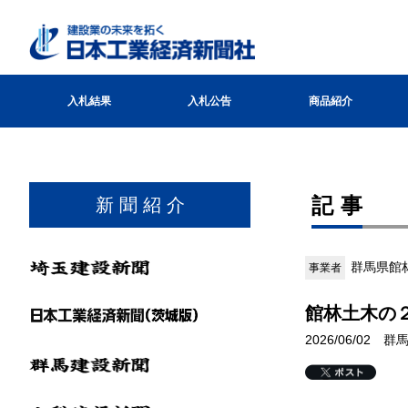
入札結果
入札公告
商品紹介
記事
新 聞 紹 介
群馬県館
事業者
館林土木の
2026/06/02 