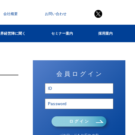
会社概要
お問い合わせ
業界経営陣に聞く
セミナー案内
採用案内
会 員 ロ グ イ ン
ロ グ イ ン