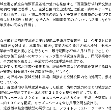
城空港と航空自衛隊百里基地の魅力を発信する「百里飛行場前新交流
本格的な準備に着手した。空港公園内北山池周辺に航空・防衛をテーマ
備する計画で、設計・施工事業者の選定などを支援する業務の公募型プ
費は約33億円（税抜）を見込み、民間事業者のノウハウも活用しなが
年度末の完成を目指す。
百里飛行場前新交流拠点施設整備工事発注支援業務」は、今年３月に
実施計画を踏まえ、本事業に最適な事業方式や発注方式の検討、要求
業者の選定支援などを行うもの。履行期間は27年３月31日までとして
会社や施工会社へのサウンディング型市場調査を実施し、民間事業者
。その結果を踏まえ、事業方式や発注手法を整理する。
に必要な要求水準書や募集要項、評価基準書などの作成を支援するほ
た審査委員会運営や技術提案評価なども担う。
は、与沢地内の茨城空港駐車場に隣接する空港公園内北山池周辺。敷
なっている。
は、百里基地や茨城空港を生かした航空・防衛の魅力発信と地域交流
建物は平屋建てで延べ床面積約２３００㎡規模を想定している。
目的スペース約３２０㎡、展示スペース約５８０㎡、学習・会議室約
ス約１３０㎡を配置。キッズスペースを含む共用空間も設ける。
、退役機や航空機模型の展示に加え、フライトシミュレーターやＶＲ