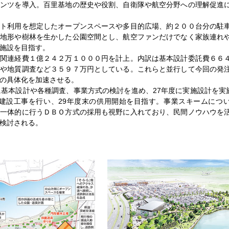
テンツを導入。百里基地の歴史や役割、自衛隊や航空分野への理解促進
ト利用を想定したオープンスペースや多目的広場、約２００台分の駐
面地形や樹林を生かした公園空間とし、航空ファンだけでなく家族連れ
施設を目指す。
関連経費１億２４２万１０００円を計上。内訳は基本設計委託費６６
量や地質調査など３５９７万円としている。これらと並行して今回の発
の具体化を加速させる。
基本設計や各種調査、事業方式の検討を進め、27年度に実施設計を実施
で建設工事を行い、29年度末の供用開始を目指す。事業スキームにつ
を一体的に行うＤＢＯ方式の採用も視野に入れており、民間ノウハウを
検討される。