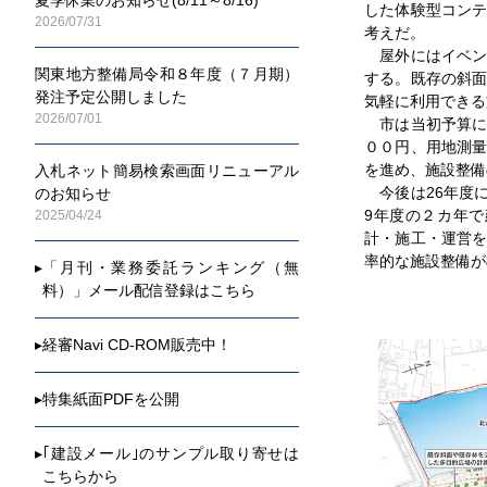
した体験型コン
2026/07/31
考えだ。
屋外にはイベン
関東地方整備局令和８年度（７月期）
する。既存の斜
発注予定公開しました
気軽に利用できる
2026/07/01
市は当初予算に
００円、用地測
を進め、施設整備
入札ネット簡易検索画面リニューアル
今後は26年度に
のお知らせ
9年度の２カ年
2025/04/24
計・施工・運営
率的な施設整備が
▸
「月刊・業務委託ランキング（無
料）」メール配信登録はこちら
▸
経審Navi CD-ROM販売中！
▸
特集紙面PDFを公開
▸
｢建設メール｣のサンプル取り寄せは
こちらから