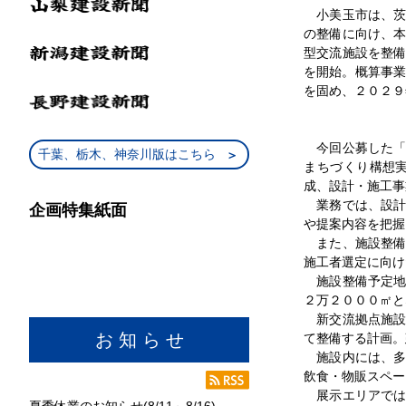
小美玉市は、茨
の整備に向け、
型交流施設を整
を開始。概算事業
を固め、２０２９
今回公募した「
千葉、栃木、神奈川版はこちら
まちづくり構想
成、設計・施工事
業務では、設計
企画特集紙面
や提案内容を把握
また、施設整備
施工者選定に向け
施設整備予定地
２万２０００㎡と
新交流拠点施設
お 知 ら せ
て整備する計画。
施設内には、多
飲食・物販スペー
展示エリアでは
夏季休業のお知らせ(8/11～8/16)