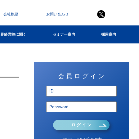
会社概要
お問い合わせ
業界経営陣に聞く
セミナー案内
採用案内
会 員 ロ グ イ ン
ロ グ イ ン