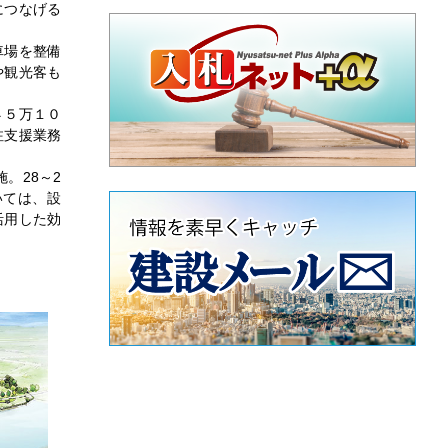
につなげる
車場を整備
や観光客も
４５万１０
注支援業務
。28～2
いては、設
活用した効