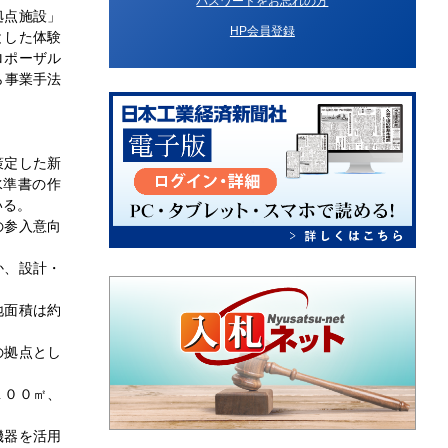
パスワードをお忘れの方
拠点施設」
HP会員登録
とした体験
ロポーザル
ら事業手法
策定した新
水準書の作
いる。
の参入意向
か、設計・
地面積は約
の拠点とし
１００㎡、
機器を活用