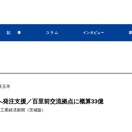
記 事
コ ラ ム
インタビュー
美玉市
へ発注支援／百里前交流拠点に概算33億
 日本工業経済新聞（茨城版）