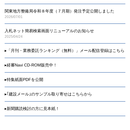
関東地方整備局令和８年度（７月期）発注予定公開しました
2026/07/01
入札ネット簡易検索画面リニューアルのお知らせ
2025/04/24
▸
「月刊・業務委託ランキング（無料）」メール配信登録はこちら
▸
経審Navi CD-ROM販売中！
▸
特集紙面PDFを公開
▸
｢建設メール｣のサンプル取り寄せはこちらから
▸
新聞購読検討の方に見本紙！