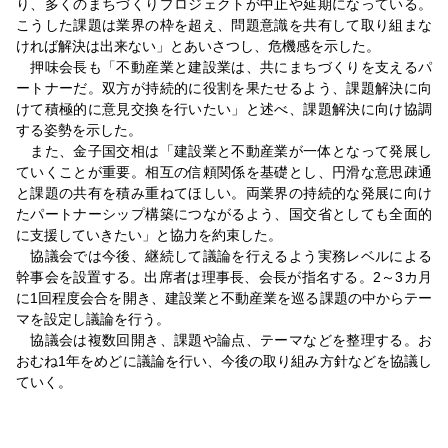
り、多くのまちづくりプロジェクトが中止や延期になっている。
こうした課題は業界の枠を超え、問題意識を共有して取り組まな
ければ解決は出来ない」とあいさつし、危機感を示した。
押味会長も「不動産業と建設業は、共にまちづくりを支えるパ
ートナーだ。双方が持続的に役割を果たせるよう、課題解決に向
けて積極的に意見交換を行いたい」と述べ、課題解決に向け協調
する姿勢を示した。
また、金子国交相は「建設業と不動産業が一体となって発展し
ていくことが重要。相互の信頼関係を基礎とし、円滑な意思疎通
と課題の共有を積み重ねてほしい。両業界の持続的な発展に向け
たパートナーシップ構築につながるよう、国交省としても全面的
に支援していきたい」と協力を約束した。
協議会では今後、継続して議論を行えるよう実務レベルによる
幹事会を設置する。出席者は理事長、会長が指名する。2～3カ月
に1回程度会合を開き、建設業と不動産業を巡る課題の中からテー
マを設定し議論を行う。
協議会は複数回開き、課題や論点、テーマなどを整理する。お
おむね1年をめどに議論を行い、今後の取り組み方針などを協議し
ていく。