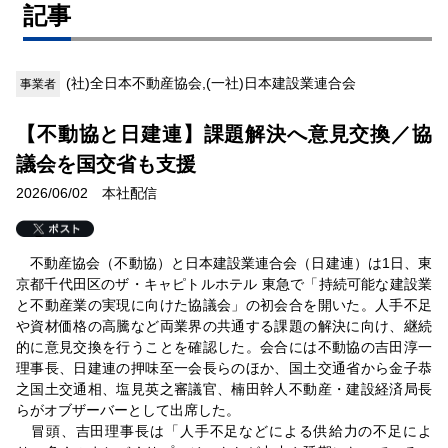
記事
(社)全日本不動産協会,(一社)日本建設業連合会
事業者
【不動協と日建連】課題解決へ意見交換／協
議会を国交省も支援
2026/06/02 本社配信
不動産協会（不動協）と日本建設業連合会（日建連）は1日、東
京都千代田区のザ・キャピトルホテル 東急で「持続可能な建設業
と不動産業の実現に向けた協議会」の初会合を開いた。人手不足
や資材価格の高騰など両業界の共通する課題の解決に向け、継続
的に意見交換を行うことを確認した。会合には不動協の吉田淳一
理事長、日建連の押味至一会長らのほか、国土交通省から金子恭
之国土交通相、塩見英之審議官、楠田幹人不動産・建設経済局長
らがオブザーバーとして出席した。
冒頭、吉田理事長は「人手不足などによる供給力の不足によ