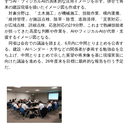
ずつAI・フィジカルAIの具体的な活用イメージを示す。併せて将
来の建設現場を描いたイメージ図も作成する。
対象分野は、「土木施工」が機械施工、技能作業、構内運搬、
「維持管理」が施設点検、除草・除雪、道路清掃、「災害対応」
が広域点検、詳細点検、応急対応の計9分野。これまで熟練技能者
が担ってきた高度な判断や作業を、AIやフィジカルAIが代替・支
援するイメージ図となる。
同省は会合での議論を踏まえ、6月内に中間とりまとめを公表す
る。建設・AIベンダー・大学などの関係者が参画する勉強会を立
ち上げ、中間とりまとめで示した展望や将来像を基に現場実装に
向けた議論を進める。26年度末を目標に最終的な報告を行う予定
だ。