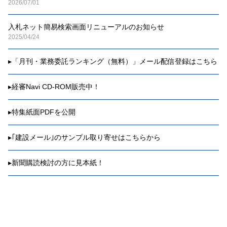
2026/07/01
入札ネット簡易検索画面リニューアルのお知らせ
2025/04/24
▸
「月刊・業務委託ランキング（無料）」メール配信登録はこちら
▸
経審Navi CD-ROM販売中！
▸
特集紙面PDFを公開
▸
｢建設メール｣のサンプル取り寄せはこちらから
▸
新聞購読検討の方に見本紙！