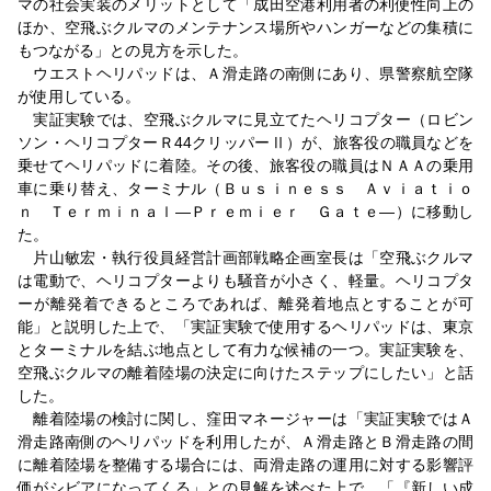
マの社会実装のメリットとして「成田空港利用者の利便性向上の
ほか、空飛ぶクルマのメンテナンス場所やハンガーなどの集積に
もつながる」との見方を示した。
ウエストヘリパッドは、Ａ滑走路の南側にあり、県警察航空隊
が使用している。
実証実験では、空飛ぶクルマに見立てたヘリコプター（ロビン
ソン・ヘリコプターＲ44クリッパーⅡ）が、旅客役の職員などを
乗せてヘリパッドに着陸。その後、旅客役の職員はＮＡＡの乗用
車に乗り替え、ターミナル（Ｂｕｓｉｎｅｓｓ Ａｖｉａｔｉｏ
ｎ Ｔｅｒｍｉｎａｌ―Ｐｒｅｍｉｅｒ Ｇａｔｅ―）に移動し
た。
片山敏宏・執行役員経営計画部戦略企画室長は「空飛ぶクルマ
は電動で、ヘリコプターよりも騒音が小さく、軽量。ヘリコプタ
ーが離発着できるところであれば、離発着地点とすることが可
能」と説明した上で、「実証実験で使用するヘリパッドは、東京
とターミナルを結ぶ地点として有力な候補の一つ。実証実験を、
空飛ぶクルマの離着陸場の決定に向けたステップにしたい」と話
した。
離着陸場の検討に関し、窪田マネージャーは「実証実験ではＡ
滑走路南側のヘリパッドを利用したが、Ａ滑走路とＢ滑走路の間
に離着陸場を整備する場合には、両滑走路の運用に対する影響評
価がシビアになってくる」との見解を述べた上で、「『新しい成