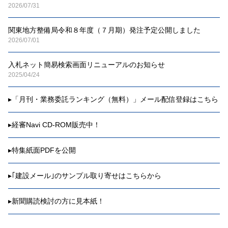
2026/07/31
関東地方整備局令和８年度（７月期）発注予定公開しました
2026/07/01
入札ネット簡易検索画面リニューアルのお知らせ
2025/04/24
▸
「月刊・業務委託ランキング（無料）」メール配信登録はこちら
▸
経審Navi CD-ROM販売中！
▸
特集紙面PDFを公開
▸
｢建設メール｣のサンプル取り寄せはこちらから
▸
新聞購読検討の方に見本紙！