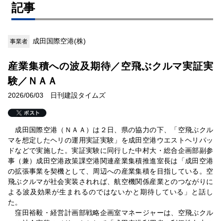
記事
成田国際空港(株)
事業者
産業集積への波及期待／空飛ぶクルマ実証実
験／ＮＡＡ
2026/06/03 日刊建設タイムズ
成田国際空港（ＮＡＡ）は２日、県の協力の下、「空飛ぶクル
マを想定したヘリの運用実証実験」を成田空港ウエストヘリパッ
ドなどで実施した。実証実験に同行した中村大・総合企画部副参
事（兼）成田空港政策課空港関連産業集積推進室長は「成田空港
の拡張事業を契機として、周辺への産業集積を目指している。空
飛ぶクルマが社会実装されれば、航空機関係産業とのつながりに
よる波及効果が生まれるのではないかと期待している」と話し
た。
窪田裕毅・経営計画部戦略企画室マネージャーは、空飛ぶクル