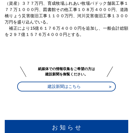
（資産）３７７万円、育成牧場ふれあい牧場パドック舗装工事１
７７万１０００円、図書館その他工事１０８万４０００円、道路
橋りょう災害復旧工事１１００万円、河川災害復旧工事１３００
万円を盛り込んでいる。
補正により15億６１７６万４０００円を追加し、一般会計総額
を２９７億１５７６万４０００円とする。
紙媒体での情報収集をご希望の方は
建設新聞を御覧ください。
建設新聞はこちら
お 知 ら せ