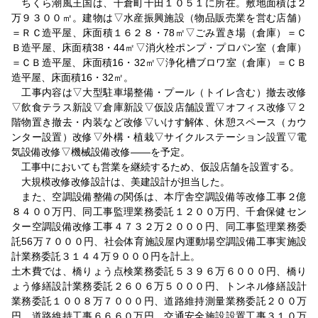
ちくら潮風王国は、千倉町千田１０５１に所在。敷地面積は２
万９３００㎡。建物は▽水産振興施設（物品販売業を営む店舗）
＝ＲＣ造平屋、床面積１６２８・78㎡▽ごみ置き場（倉庫）＝Ｃ
Ｂ造平屋、床面積38・44㎡▽消火栓ポンプ・プロパン室（倉庫）
＝ＣＢ造平屋、床面積16・32㎡▽浄化槽ブロワ室（倉庫）＝ＣＢ
造平屋、床面積16・32㎡。
工事内容は▽大型駐車場整備・プール（トイレ含む）撤去改修
▽飲食テラス新設▽倉庫新設▽仮設店舗設置▽オフィス改修▽２
階物置き撤去・内装など改修▽いけす解体、休憩スペース（カウ
ンター設置）改修▽外構・植栽▽サイクルステーション設置▽電
気設備改修▽機械設備改修――を予定。
工事中においても営業を継続するため、仮設店舗を設置する。
大規模改修改修設計は、美建設計が担当した。
また、空調設備整備の関係は、本庁舎空調設備等改修工事２億
８４００万円、同工事監理業務委託１２００万円、千倉保健セン
ター空調設備改修工事４７３２万２０００円、同工事監理業務委
託56万７０００円、社会体育施設屋内運動場空調設備工事実施設
計業務委託３１４４万９０００円を計上。
土木費では、橋りょう点検業務委託５３９６万６０００円、橋り
ょう修繕設計業務委託２６０６万５０００円、トンネル修繕設計
業務委託１００８万７０００円、道路維持測量業務委託２００万
円、道路維持工事６６６０万円、交通安全施設設置工事３１０万