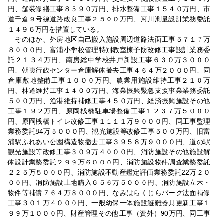
円、舗装修繕工事８５９０万円、排水整備工事１５４０万円、市
道千倉９号線道路改良工事２５００万円、河川測量設計業務委託
１４９６万円を措置している。
そのほか、外房地区自己搬入施設周辺道路法面工事５７１７万
８０００円、富浦小学校管理特別教室棟予防改修工事設計業務委
託２１３４万円、南房総中学校井戸新設工事６３０万３０００
円、朝夷行政センター倉庫解体撤去工事４６４万２０００円、同
倉庫敷地整備工事１０００万円、農業用施設維持工事２１０万
円、林道維持工事１４００万円、海業振興緊急支援事業業務委託
５００万円、漁港維持補修工事４５０万円、経済振興施設その他
工事１９２万円、原岡桟橋駐車場整備工事１２３７万５０００
円、原岡桟橋トイレ改修工事１１１１万９０００円、同工事監理
業務委託84万５０００円、観光施設等改修工事５００万円、旧富
浦駅ふれあい公園構造物撤去工事３９５８万９０００円、道の駅
観光施設等改修工事３０９万４０００円、消防施設その他施設解
体設計業務委託２９９万６０００円、消防施設物件調査業務委託
２２５万５０００円、消防施設不動産鑑定評価業務委託22万２０
００円、消防施設土地購入６５６万５０００円、消防施設立木・
物件等補償７６４万８０００円、なみはらくじらパーク法面補修
工事３０１万４０００円、一般幼保一体施設避難器具更新工事１
９９万１０００円、財産管理その他工事（資外）90万円、同工事