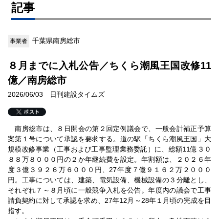
記事
千葉県南房総市
事業者
８月までに入札公告／ちくら潮風王国改修11
億／南房総市
2026/06/03 日刊建設タイムズ
南房総市は、８日開会の第２回定例議会で、一般会計補正予算
案第１号について承認を要求する。道の駅「ちくら潮風王国」大
規模改修事業（工事および工事監理業務委託）に、総額11億３０
８８万８０００円の２か年継続費を設定。年割額は、２０２６年
度３億３９２６万６０００円、27年度７億９１６２万２０００
円。工事については、建築、電気設備、機械設備の３分離とし、
それぞれ７～８月頃に一般競争入札を公告。年度内の議会で工事
請負契約に対して承認を求め、27年12月～28年１月頃の完成を目
指す。